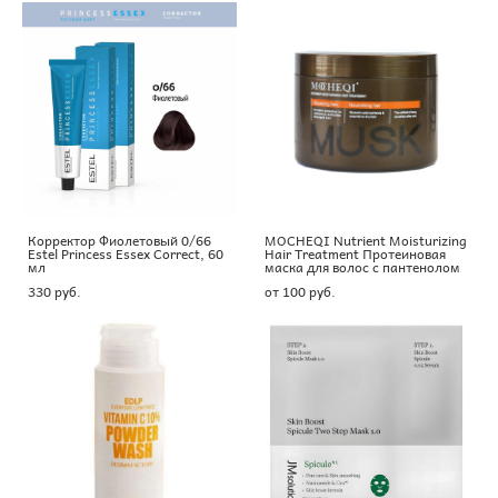
Корректор Фиолетовый 0/66
MOCHEQI Nutrient Moisturizing
Estel Princess Essex Correct, 60
Hair Treatment Протеиновая
мл
маска для волос с пантенолом
330 pуб.
от 100 pуб.