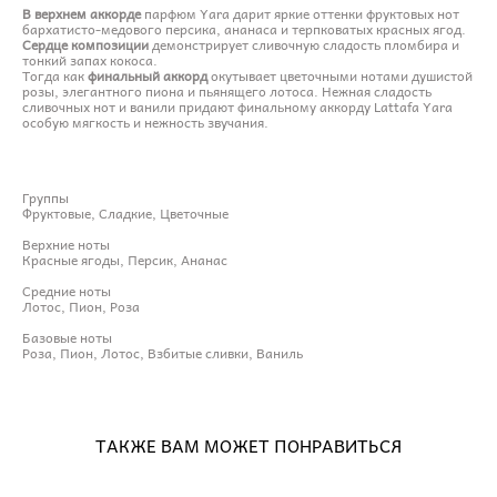
В верхнем аккорде
парфюм Yara дарит яркие оттенки фруктовых нот
бархатисто-медового персика, ананаса и терпковатых красных ягод.
Сердце композиции
демонстрирует сливочную сладость пломбира и
тонкий запах кокоса.
Тогда как
финальный аккорд
окутывает цветочными нотами душистой
розы, элегантного пиона и пьянящего лотоса. Нежная сладость
сливочных нот и ванили придают финальному аккорду Lattafa Yara
особую мягкость и нежность звучания.
Группы
Фруктовые, Сладкие, Цветочные
Верхние ноты
Красные ягоды, Персик, Ананас
Средние ноты
Лотос, Пион, Роза
Базовые ноты
Роза, Пион, Лотос, Взбитые сливки, Ваниль
ТАКЖЕ ВАМ МОЖЕТ ПОНРАВИТЬСЯ