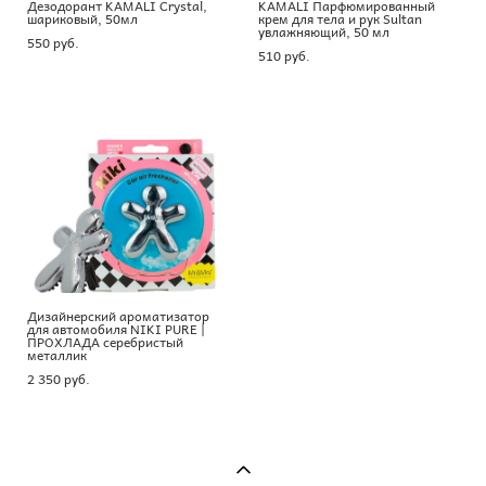
Дезодорант KAMALI Crystal,
KAMALI Парфюмированный
шариковый, 50мл
крем для тела и рук Sultan
увлажняющий, 50 мл
550 pуб.
510 pуб.
Дизайнерский ароматизатор
для автомобиля NIKI PURE |
ПРОХЛАДА серебристый
металлик
2 350 pуб.