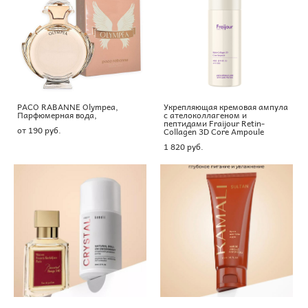
PACO RABANNE Olympea,
Укрепляющая кремовая ампула
Парфюмерная вода,
с ателоколлагеном и
пептидами Fraijour Retin-
от 190 pуб.
Collagen 3D Core Ampoule
1 820 pуб.