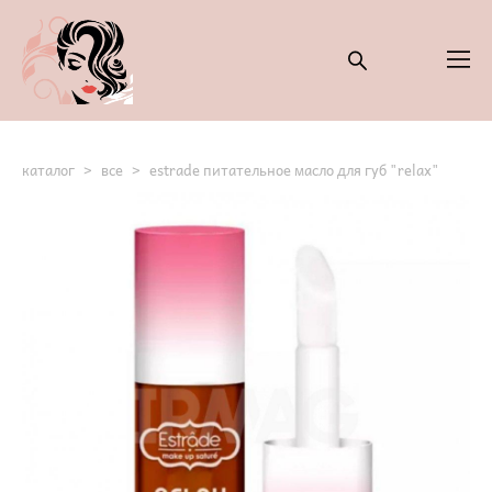
каталог
>
все
>
estrade питательное масло для губ "relax"