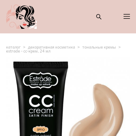
каталог
>
декоративная косметика
>
тональные кремы
>
estrade - сс-крем, 24 мл