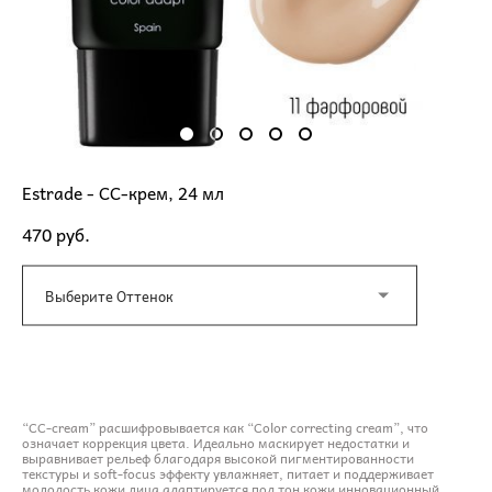
Estrade - СС-крем, 24 мл
470 pуб.
Выберите Оттенок
ДОБАВИТЬ В КОРЗИНУ
“CC-cream” расшифровывается как “Color correcting cream”, что
означает коррекция цвета. Идеально маскирует недостатки и
выравнивает рельеф благодаря высокой пигментированности
текстуры и soft-focus эффекту увлажняет, питает и поддерживает
молодость кожи лица адаптируется под тон кожи инновационный