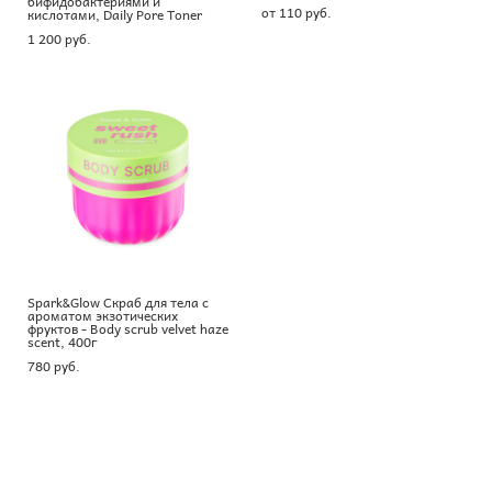
бифидобактериями и
от 110 pуб.
кислотами, Daily Pore Toner
1 200 pуб.
Spark&Glow Скраб для тела с
ароматом экзотических
фруктов - Body scrub velvet haze
scent, 400г
780 pуб.