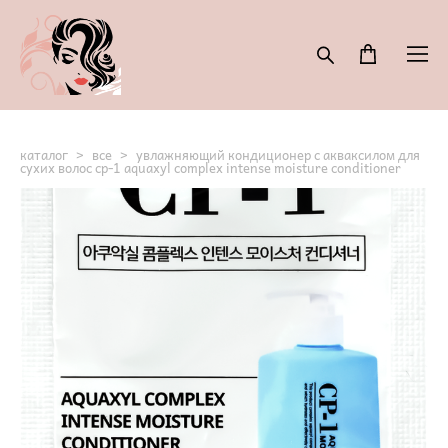
каталог
>
все
>
увлажняющий кондиционер с акваксилом для
сухих волос cp-1 aquaxyl complex intense moisture conditioner