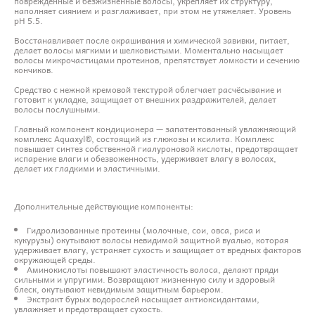
повреждённые и безжизненные волосы, укрепляет их структуру,
наполняет сиянием и разглаживает, при этом не утяжеляет. Уровень
pH 5.5.
Восстанавливает после окрашивания и химической завивки, питает,
делает волосы мягкими и шелковистыми. Моментально насыщает
волосы микрочастицами протеинов, препятствует ломкости и сечению
кончиков.
Средство с нежной кремовой текстурой облегчает расчёсывание и
готовит к укладке, защищает от внешних раздражителей, делает
волосы послушными.
Главный компонент кондиционера — запатентованный увлажняющий
комплекс Aquaxyl®, состоящий из глюкозы и ксилита. Комплекс
повышает синтез собственной гиалуроновой кислоты, предотвращает
испарение влаги и обезвоженность, удерживает влагу в волосах,
делает их гладкими и эластичными.
Дополнительные действующие компоненты:
Гидролизованные протеины (молочные, сои, овса, риса и
кукурузы) окутывают волосы невидимой защитной вуалью, которая
удерживает влагу, устраняет сухость и защищает от вредных факторов
окружающей среды.
Аминокислоты повышают эластичность волоса, делают пряди
сильными и упругими. Возвращают жизненную силу и здоровый
блеск, окутывают невидимым защитным барьером.
Экстракт бурых водорослей насыщает антиоксидантами,
увлажняет и предотвращает сухость.