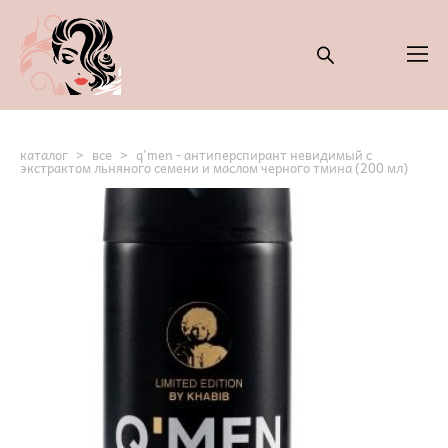
каталог
>
все
>
q'men - антиперспирант невидимый с
экстрактом льняного семени и маслом черного тмина (200 мл)