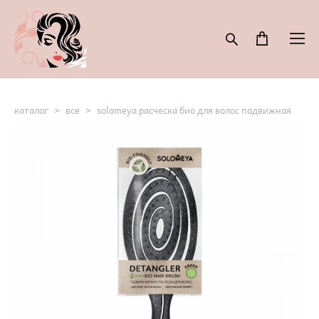
каталог
>
все
>
solomeya расческа био для волос подвижная