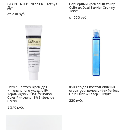
GIARDINO BENESSERE Tethys
Барьерный кремовый тонер
Духи
Celimax Dual Barrier Creamy
Toner
от 230 pуб.
от 550 pуб.
Derma Factory Крем для
Филлер для восстановления
интенсивного ухода с 8%
структуры волос Lador Perfect
церамидами и пантенолом
Hair Filler Филлер 1 штука
Cera-Panthenol 8% Intensive
220 pуб.
Cream
1 370 pуб.