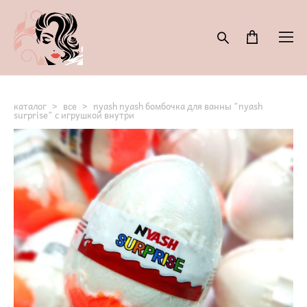
каталог
>
все
>
nyash nyash бомбочка для ванны "nyash
surprise" с игрушкой внутри