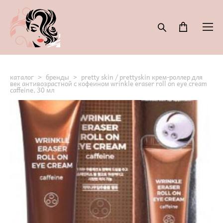
каталог
>
бренды
>
pretty skin / prettyskin крем-роллер для
век антивозрастной с кофеином wrinkle eraser roll on eye cream
caffeine, 30 мл