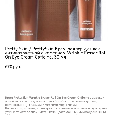
Pretty Skin / PrettySkin Крем-роллер для век
антивозрастной с кофеином Wrinkle Eraser Roll
On Eye Cream Caffeine, 30 мл
670 pуб.
ДОБАВИТЬ В КОРЗИНУ
Крем PrettySkin Wrinkle Eraser Roll On Eye Cream Caffeine
с высокой
дозой кофеина предназначен для борьбы с темными кругами,
отечностью под глазами и мелкими морщинами.
Кофеин подтягивает, тонизирует, усиливает микроциркуляцию крови,
улучшает метаболизм клеток кожи, дает мощный лимфодренажный