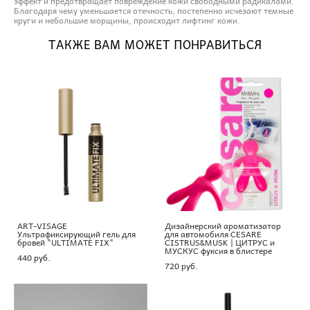
эффект и предотвращает повреждение кожи свободными радикалами.
Благодаря чему уменьшается отечность, постепенно исчезают темные
круги и небольшие морщины, происходит лифтинг кожи.
ТАКЖЕ ВАМ МОЖЕТ ПОНРАВИТЬСЯ
ART-VISAGE
Дизайнерский ароматизатор
Ультрафиксирующий гель для
для автомобиля CESARE
бровей "ULTIMATE FIX"
CISTRUS&MUSK | ЦИТРУС и
МУСКУС фуксия в блистере
440 pуб.
720 pуб.