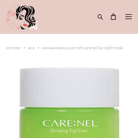
каталог
>
все
>
ночная маска для губ carenel lip night mask