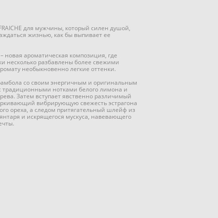
RAICHE для мужчины, который силен душой,
лаждаться жизнью, как бы выпивает ее
– новая ароматическая композиция, где
ки несколько разбавлены более свежими
ромату необыкновенно легкие оттенки.
рамбола со своим энергичным и оригинальным
с традиционными нотками белого лимона и
ерева. Затем вступает явственно различимый
черкивающий вибрирующую свежесть эстрагона
ого ореха, а следом притягательный шлейф из
 янтаря и искрящегося мускуса, навевающего
ечты.