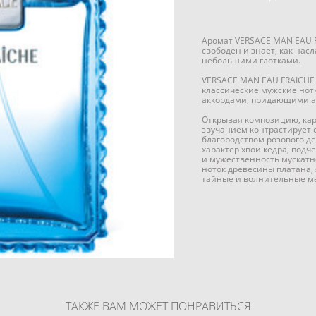
Аромат VERSACE MAN EAU F
свободен и знает, как нас
небольшими глотками.
VERSACE MAN EAU FRAICHE 
классические мужские нот
аккордами, придающими а
Открывая композицию, ка
звучанием контрастирует 
благородством розового д
характер хвои кедра, под
и мужественность мускатн
ноток древесины платана,
тайные и волнительные м
ТАКЖЕ ВАМ МОЖЕТ ПОНРАВИТЬСЯ