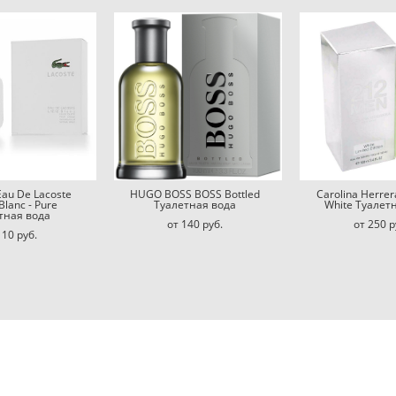
au De Lacoste
HUGO BOSS BOSS Bottled
Carolina Herre
Blanc - Pure
Туалетная вода
White Туалет
тная вода
от 140 pуб.
от 250 p
110 pуб.