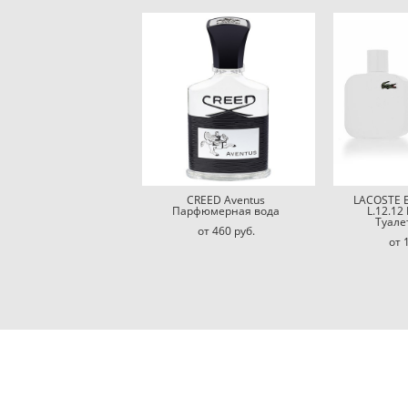
CREED Aventus
LACOSTE E
Парфюмерная вода
L.12.12 
Туале
от 460 pуб.
от 