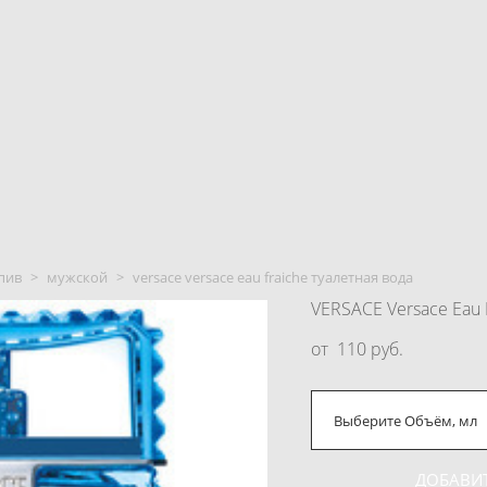
пив
>
мужской
>
versace versace eau fraiche туалетная вода
VERSACE Versace Eau 
от 110 pуб.
Выберите Объём, мл
ДОБАВИТ