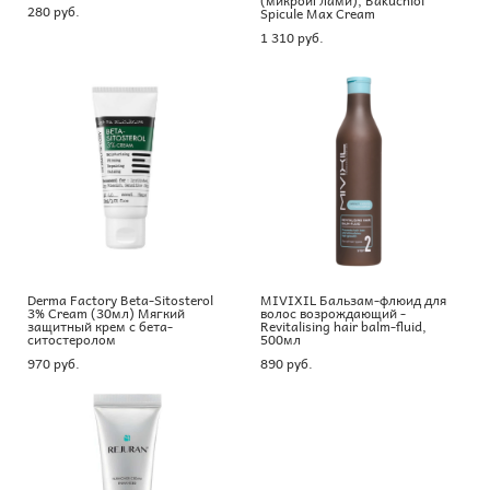
280 pуб.
Spicule Max Cream
1 310 pуб.
Derma Factory Beta-Sitosterol
MIVIXIL Бальзам-флюид для
3% Cream (30мл) Мягкий
волос возрождающий -
защитный крем с бета-
Revitalising hair balm-fluid,
ситостеролом
500мл
970 pуб.
890 pуб.