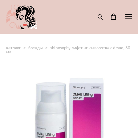
каталог
>
бренды
>
skinosophy лифтинг-сыворотка с dmae, 30
мл