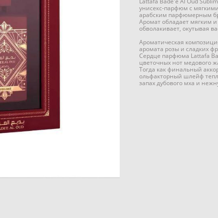
Lattafa Bade'e Al Oud Sub
унисекс-парфюм с мягкими
арабским парфюмерным бре
Аромат обладает мягким и
обволакивает, окутывая в
Ароматическая композици
аромата розы и сладких фр
Сердце парфюма Lattafa Ba
цветочных нот медового ж
Тогда как финальный акко
ольфакторный шлейф теплу
запах дубового мха и неж