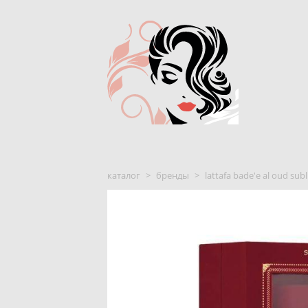
каталог
>
бренды
>
lattafa bade'e al oud s