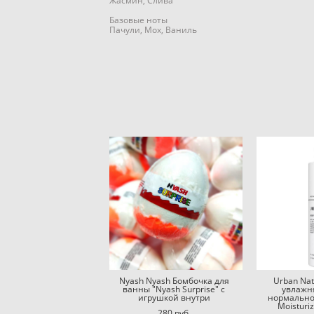
Жасмин, Слива
Базовые ноты
Пачули, Мох, Ваниль
Nyash Nyash Бомбочка для
Urban Na
ванны "Nyash Surprise" с
увлажн
игрушкой внутри
нормально
Moisturi
280 pуб.