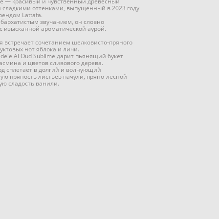
lime — красивый и чувственный древесный
 сладкими оттенками, выпущенный в 2023 году
ндом Lattafa.
 бархатистым звучанием, он словно
ас изысканной ароматической аурой.
я встречает сочетанием шелковисто-пряного
уктовых нот яблока и личи.
de'e Al Oud Sublime дарит пьянящий букет
асмина и цветов сливового дерева.
рд сплетает в долгий и волнующий
ю пряность листьев пачули, пряно-лесной
ную сладость ванили.