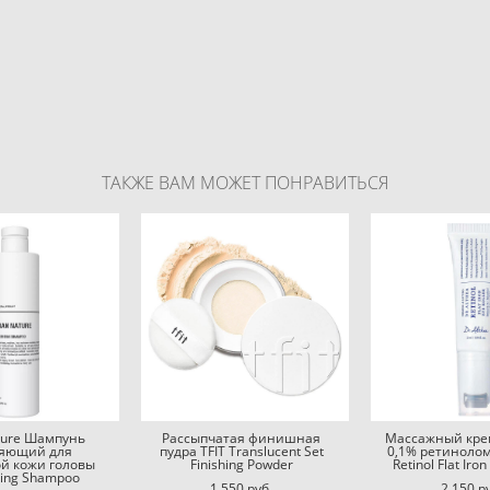
ТАКЖЕ ВАМ МОЖЕТ ПОНРАВИТЬСЯ
ture Шaмпунь
Рассыпчатая финишная
Массажный крем
яющий для
пудра TFIT Translucent Set
0,1% ретинолом 
й кожи головы
Finishing Powder
Retinol Flat Iron
zing Shampoo
1 550 pуб.
2 150 p