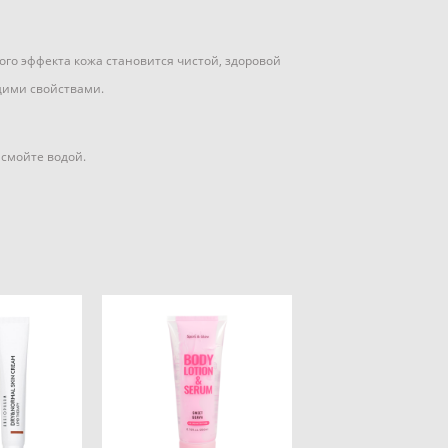
ого эффекта кожа становится чистой, здоровой
щими свойствами.
 смойте водой.