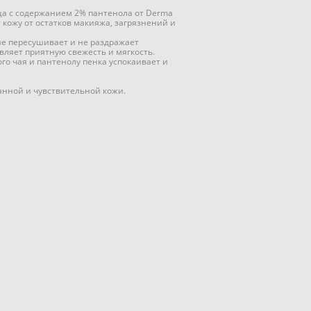
а с содержанием 2% пантенола от Derma
 кожу от остатков макияжа, загрязнений и
е пересушивает и не раздражает
вляет приятную свежесть и мягкость.
ого чая и пантенолу пенка успокаивает и
нной и чувствительной кожи.