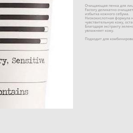
Очищающая пенка для лиц
Factory деликатно очищает
избытка кожного себума.
Низкокислотная формула н
чувствительную кожу, оста
Благодаря экстракту зелен
увлажняет кожу.
Подходит для комбинирова