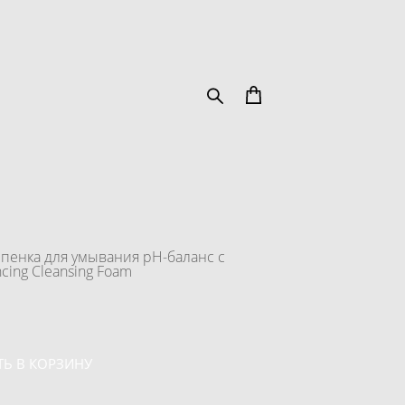
 пенка для умывания pН-баланс с
cing Cleansing Foam
Ь В КОРЗИНУ