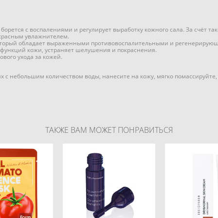
борется с воспалениями и регулирует выработку кожного сала. За счёт так
екрасным увлажнителем.
который обладает выраженными противовоспалительными и регенерирую
 функций кожи, устраняет шелушения и покраснения.
ового ухода за кожей.
х с небольшим количеством воды, нанесите на кожу, мягко помассируйте,
ТАКЖЕ ВАМ МОЖЕТ ПОНРАВИТЬСЯ