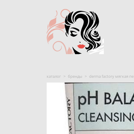
каталог
>
бренды
>
derma factory мягкая пе