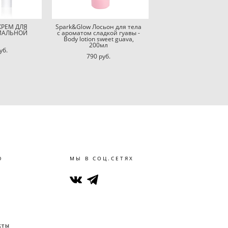
КРЕМ ДЛЯ
Spark&Glow Лосьон для тела
МАЛЬНОЙ
с ароматом сладкой гуавы -
И
Body lotion sweet guava,
200мл
уб.
790 pуб.
Ю
МЫ В СОЦ.СЕТЯХ
кты