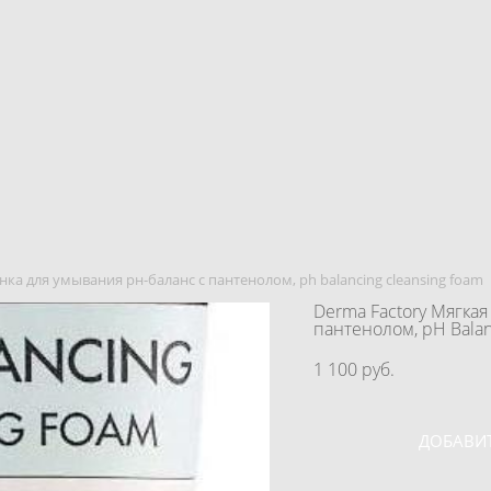
нка для умывания pн-баланс с пантенолом, ph balancing cleansing foam
Derma Factory Мягкая
пантенолом, pH Balan
1 100 pуб.
ДОБАВИТ