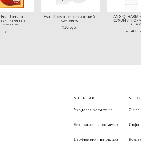
 Real Tomato
Estel Хромоэнергетический
ANGIOPHARM 
Mask Тканевая
комплекс
СУХОЙ И НОР
 с томатом
КОЖ
120 pуб.
0 pуб.
от 460 p
МАГАЗИН
МЕН
Уходовая косметика
О нас
Декоративная косметика
Инфо
Парфюмерия на распив
Конта