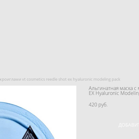
роиглами vt cosmetics reedle shot ex hyaluronic modeling pack
Альгинатная маска с 
EX Hyaluronic Modelin
420 pуб.
ДОБАВИТ