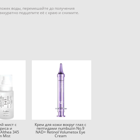
 ложек воды, перемешайте до получения
 аккуратно подцепите её с краю и снимите.
й мист с
Крем для кожи вокруг глаз с
риса и
пептидами numbuzin No.9
Althea 345
NAD+ Retinol Volumetox Eye
m Mist
Cream