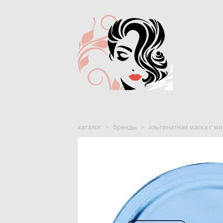
каталог
>
бренды
>
альгинатная маска с мик