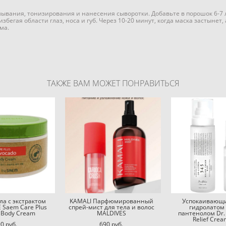
мывания, тонизирования и нанесения сыворотки. Добавьте в порошок 6-7
бегая области глаз, носа и губ. Через 10-20 минут, когда маска застынет,
ма.
ТАКЖЕ ВАМ МОЖЕТ ПОНРАВИТЬСЯ
ла с экстрактом
KAMALI Парфюмированный
Успокаивающи
 Saem Care Plus
спрей-мист для тела и волос
гидролатом 
 Body Cream
MALDIVES
пантенолом Dr. 
Relief Crea
0 pуб.
690 pуб.