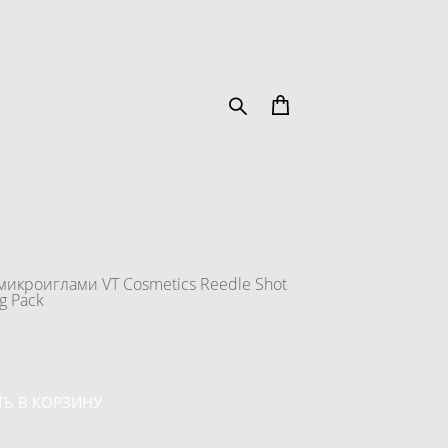
микроиглами VT Cosmetics Reedle Shot
g Pack
Ь В КОРЗИНУ