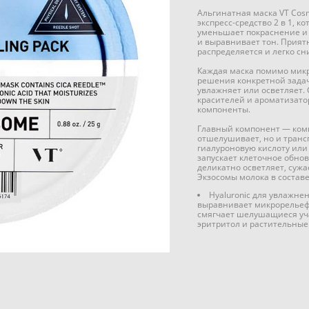
Альгинатная маска VT Cosme
экспресс-средство 2 в 1, к
уменьшает покраснение и
и выравнивает тон. Прият
распределяется и легко с
Каждая маска помимо мик
решения конкретной задач
увлажняет или осветляет.
красителей и ароматизато
компоненты.
Главный компонент — комп
отшелушивает, но и трансп
гиалуроновую кислоту или 
запускает клеточное обно
деликатно осветляет, суж
Экзосомы молока в составе
Hyaluronic для увлажне
выравнивает микрорельеф
смягчает шелушащиеся уча
эритритол и растительные 