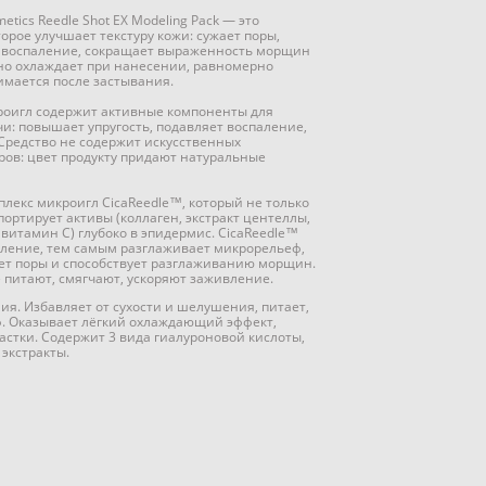
tics Reedle Shot EX Modeling Pack — это
оторое улучшает текстуру кожи: сужает поры,
 воспаление, сокращает выраженность морщин
но охлаждает при нанесении, равномерно
нимается после застывания.
роигл содержит активные компоненты для
и: повышает упругость, подавляет воспаление,
 Средство не содержит искусственных
ров: цвет продукту придают натуральные
лекс микроигл CicaReedle™, который не только
ортирует активы (коллаген, экстракт центеллы,
витамин С) глубоко в эпидермис. CicaReedle™
вление, тем самым разглаживает микрорельеф,
ает поры и способствует разглаживанию морщин.
 питают, смягчают, ускоряют заживление.
ния. Избавляет от сухости и шелушения, питает,
. Оказывает лёгкий охлаждающий эффект,
стки. Содержит 3 вида гиалуроновой кислоты,
экстракты.