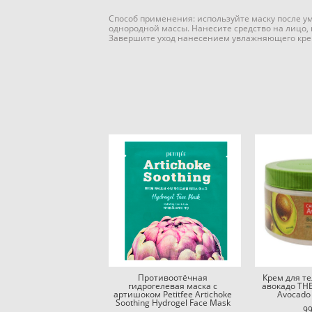
Способ применения: используйте маску после у
однородной массы. Нанесите средство на лицо, из
Завершите уход нанесением увлажняющего кре
Противоотёчная
Крем для те
гидрогелевая маска с
авокадо THE
артишоком Petitfee Artichoke
Avocado
Soothing Hydrogel Face Mask
99