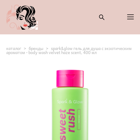
каталог
>
бренды
>
spark&glow гель для душа с экзотическим
ароматом - body wash velvet haze scent, 400 мл