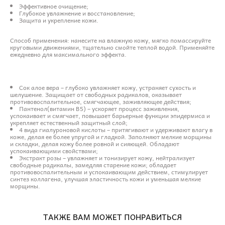
Эффективное очищение;
Глубокое увлажнение и восстановление;
Защита и укрепление кожи.
Способ применения: нанесите на влажную кожу, мягко помассируйте
круговыми движениями, тщательно смойте теплой водой. Применяйте
ежедневно для максимального эффекта.
Сок алое вера – глубоко увлажняет кожу, устраняет сухость и
шелушение. Защищает от свободных радикалов, оказывает
противовоспалительное, смягчающее, заживляющее действия;
Пантенол(витамин B5) – ускоряет процесс заживления,
успокаивает и смягчает, повышает барьерные функции эпидермиса и
укрепляет естественный защитный слой;
4 вида гиалуроновой кислоты – притягивают и удерживают влагу в
коже, делая ее более упругой и гладкой. Заполняют мелкие морщины
и складки, делая кожу более ровной и сияющей. Обладают
успокаивающими свойствами;
Экстракт розы – увлажняет и тонизирует кожу, нейтрализует
свободные радикалы, замедляя старение кожи; обладает
противовоспалительным и успокаивающим действием, стимулирует
синтез коллагена, улучшая эластичность кожи и уменьшая мелкие
морщины.
ТАКЖЕ ВАМ МОЖЕТ ПОНРАВИТЬСЯ