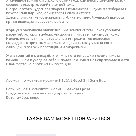
создает оркестр эмоций на вашей коже.
В сердце этого чудесного творения пульсируют индийская тубероза и
похотливый нарцисс, олицетворяя силу и страсть.
Здесь спрятаны непостижимые глубины истинной женской природы,
притягивающие и завораживающие.
Формула обогащена увлажняющим компонентом – гиалуроновой
кислотой, которая глубоко увлажняет, питает и тонизирует кожу.
Идеальное сочетание натуральных ингредиентов позволяет
насладиться приятным ароматом, сделать кожу увлажненной и
сияющей, а волосы блестящими и здоровыми.
Женственный и манящий, этот мист станет вашим незаменимым
помощником в уходе за собой, подарив ощущение непревзойдённости
и комфорта на протяжении всего дня.
Аромат: по мотивам аромата KILIAN Good Girl Gone Bad
Верхние ноты: османтус, жасмин, майская роза.
Средние ноты: индийская тубероза, нарцисс.
База: амбра, кедр.
ТАКЖЕ ВАМ МОЖЕТ ПОНРАВИТЬСЯ