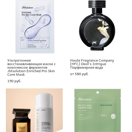
Ультратонкая
Haute Fragrance Company
восстанавливающая маска с
(HFC) Devil's Intrigue
комплексом ферментов
Парфюмерная вода
JMsolution Enriched Pro Skin
от 580 pуб.
Core Mask
190 pуб.