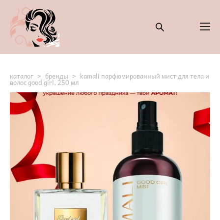
каталог
>
бренды
>
kamali парфюмированный мист для тела и
волос good girl, 250 мл