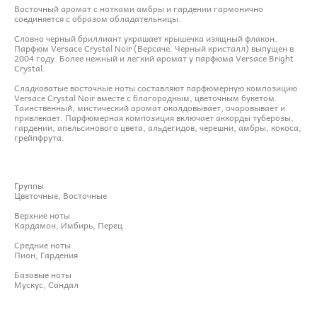
Восточный аромат с нотками амбры и гардении гармонично
соединяется с образом обладательницы.
Словно черный бриллиант украшает крышечка изящный флакон.
Парфюм Versace Crystal Noir (Версаче. Черный кристалл) выпущен в
2004 году. Более нежный и легкий аромат у парфюма Versace Bright
Crystal.
Сладковатые восточные ноты составляют парфюмерную композицию
Versace Crystal Noir вместе с благородным, цветочным букетом.
Таинственный, мистический аромат околдовывает, очаровывает и
привлекает. Парфюмерная композиция включает аккорды туберозы,
гардении, апельсинового цвета, альдегидов, черешни, амбры, кокоса,
грейпфрута.
Группы
Цветочные, Восточные
Верхние ноты
Кардамон, Имбирь, Перец
Средние ноты
Пион, Гардения
Базовые ноты
Мускус, Сандал