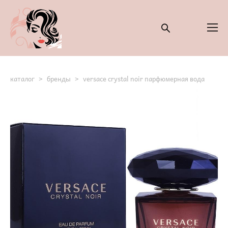
каталог
>
бренды
>
versace crystal noir парфюмерная вода