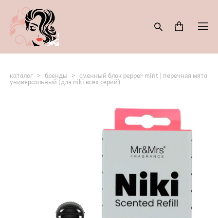
каталог
>
бренды
>
сменный блок pepper mint | перечная мята
универсальный (для niki всех серий)