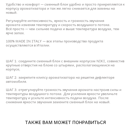
Удобство и комфорт — сменный блок удобно и просто прикрепляется к
корпусу ароматизатора и так же легко снимается для замены на
новый.
Регулируйте интенсивность, яркость и громкость звучания
аромата изменяя температуру и скорость воздушного потока.
Всё просто — чем сильнее подача и выше температура воздуха, тем
ярче запах.
100% MADE IN ITALY — все этапы производства продукта
осуществляются в Италии.
ШАГ 1: соедините сменный блок с внешним корпусом NIKI, совместив
крупные отверстия на блоке со штырями, располагающимися на
корпусе;
ШАГ 2: закрепите клипсу ароматизатора на решетке дефлекторе
автомобиля.
ШАГ 3: отрегулируйте громкость звучания аромата настроив силы и
температуры воздушного потока. Для усиления яркости увеличьте
температуру и усильте интенсивность подачи воздуха. После
снижения яркости звучания замените сменный блок на новый.
ТАКЖЕ ВАМ МОЖЕТ ПОНРАВИТЬСЯ