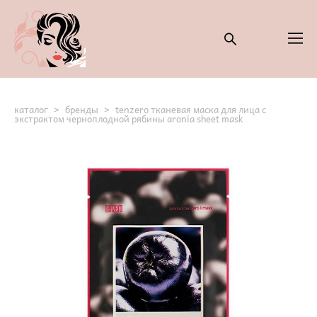
каталог
>
бренды
>
tenzero тканевая маска для лица с
экстрактом черноплодной рябины aronia sheet mask