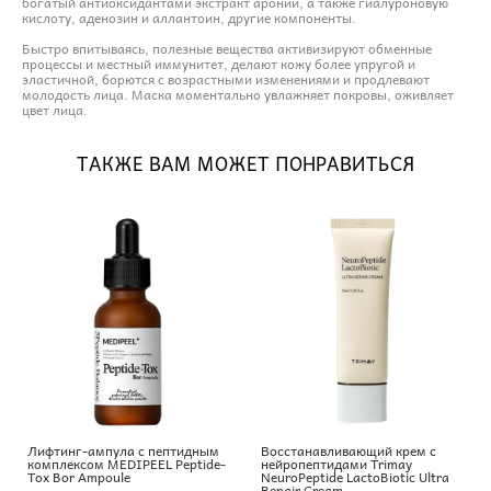
богатый антиоксидантами экстракт аронии, а также гиалуроновую
кислоту, аденозин и аллантоин, другие компоненты.
Быстро впитываясь, полезные вещества активизируют обменные
процессы и местный иммунитет, делают кожу более упругой и
эластичной, борются с возрастными изменениями и продлевают
молодость лица. Маска моментально увлажняет покровы, оживляет
цвет лица.
ТАКЖЕ ВАМ МОЖЕТ ПОНРАВИТЬСЯ
Лифтинг-ампула с пептидным
Восстанавливающий крем с
комплексом MEDIPEEL Peptide-
нейропептидами Trimay
Tox Bor Ampoule
NeuroPeptide LactoBiotic Ultra
Repair Cream