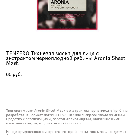
TENZERO Тканевая маска для лица с
экстрактом черноплодной рябины Aronia Sheet
Mask
80 pуб.
ДОБАВИТЬ В КОРЗИНУ
Тканевая маска Aronia Sheet Mask с экстрактом черноплодной рябины
разработана косметологами TENZERO для экспресс-ухода за лицом.
Средство с освежающими, восстанавливающими, увлажняющими
качествами подходит для кожи любого типа.
Концентрированная сыворотка, которой пропитана маска, содержит