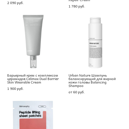
2 090 pуб.
1 780 pуб.
Барьерный крем с комплексом
Urban Nature Шампунь
церамидов Celimax Dual Barrier
балансирующий для жирной
Skin Wearable Cream
кожи головы Balancing
Shampoo
1 900 pуб.
от 60 pуб.