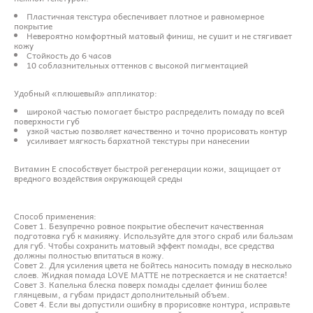
Пластичная текстура обеспечивает плотное и равномерное
покрытие
Невероятно комфортный матовый финиш, не сушит и не стягивает
кожу
Стойкость до 6 часов
10 соблазнительных оттенков с высокой пигментацией
Удобный «плюшевый» аппликатор:
широкой частью помогает быстро распределить помаду по всей
поверхности губ
узкой частью позволяет качественно и точно прорисовать контур
усиливает мягкость бархатной текстуры при нанесении
Витамин Е способствует быстрой регенерации кожи, защищает от
вредного воздействия окружающей среды
Способ применения:
Совет 1. Безупречно ровное покрытие обеспечит качественная
подготовка губ к макияжу. Используйте для этого скраб или бальзам
для губ. Чтобы сохранить матовый эффект помады, все средства
должны полностью впитаться в кожу.
Совет 2. Для усиления цвета не бойтесь наносить помаду в несколько
слоев. Жидкая помада LOVE MATTE не потрескается и не скатается!
Совет 3. Капелька блеска поверх помады сделает финиш более
глянцевым, а губам придаст дополнительный объем.
Совет 4. Если вы допустили ошибку в прорисовке контура, исправьте