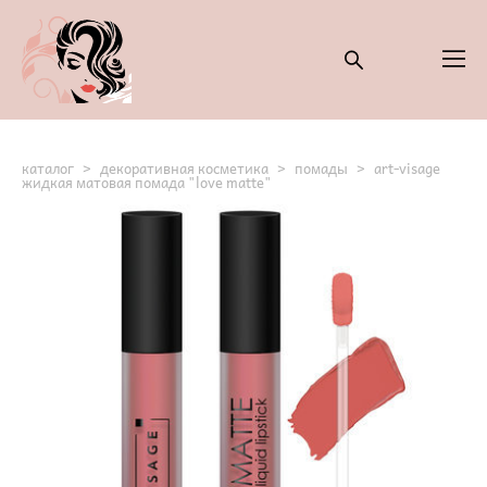
каталог
>
декоративная косметика
>
помады
>
art-visage
жидкая матовая помада "love matte"