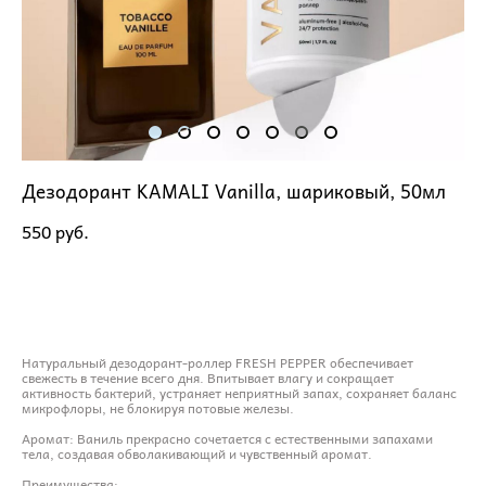
Дезодорант KAMALI Vanilla, шариковый, 50мл
550 pуб.
ДОБАВИТЬ В КОРЗИНУ
Натуральный дезодорант-роллер FRESH PEPPER обеспечивает
свежесть в течение всего дня. Впитывает влагу и сокращает
активность бактерий, устраняет неприятный запах, сохраняет баланс
микрофлоры, не блокируя потовые железы.
Аромат: Ваниль прекрасно сочетается с естественными запахами
тела, создавая обволакивающий и чувственный аромат.
Преимущества: