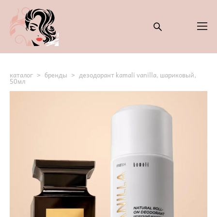
каталог
>
бренды
>
дезодорант kamali vanilla, шариковый,
50мл