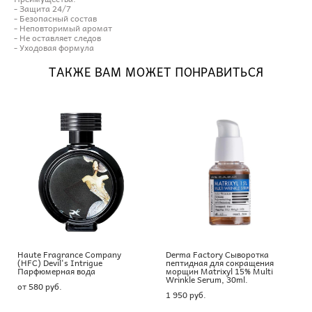
- Защита 24/7
- Безопасный состав
- Неповторимый аромат
- Не оставляет следов
- Уходовая формула
ТАКЖЕ ВАМ МОЖЕТ ПОНРАВИТЬСЯ
Haute Fragrance Company
Derma Factory Сыворотка
(HFC) Devil's Intrigue
пептидная для сокращения
Парфюмерная вода
морщин Matrixyl 15% Multi
Wrinkle Serum, 30ml.
от 580 pуб.
1 950 pуб.