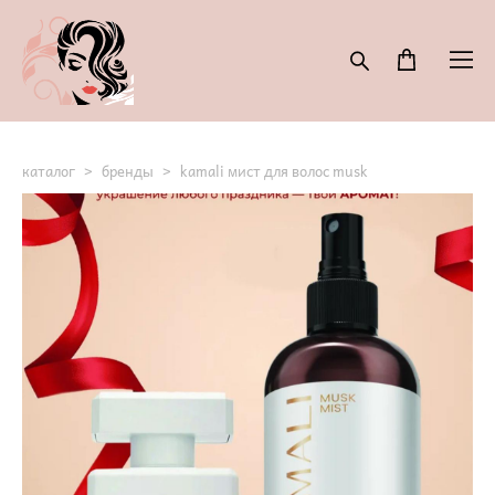
каталог
>
бренды
>
kamali мист для волос musk