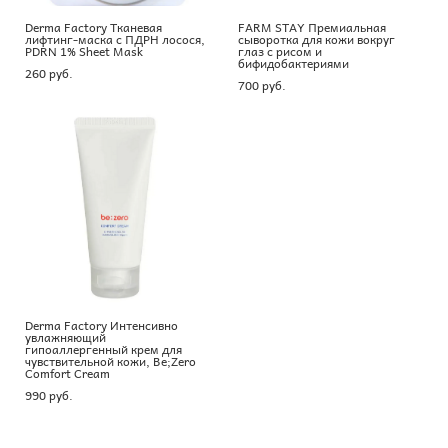
Derma Factory Тканевая
FARM STAY Премиальная
лифтинг-маска с ПДРН лосося,
сыворотка для кожи вокруг
PDRN 1% Sheet Mask
глаз с рисом и
бифидобактериями
260 pуб.
700 pуб.
Derma Factory Интенсивно
увлажняющий
гипоаллергенный крем для
чувствительной кожи, Be;Zero
Comfort Cream
990 pуб.