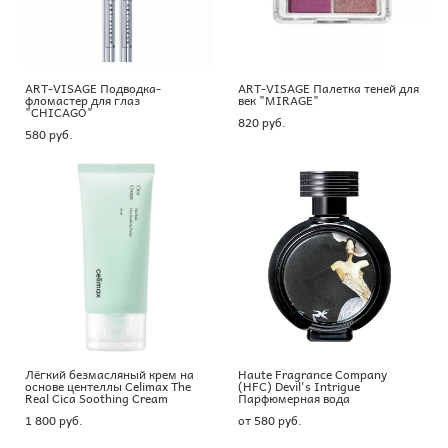
ART-VISAGE Подводка-
ART-VISAGE Палетка теней для
фломастер для глаз
век "MIRAGE"
"CHICAGO"
820 pуб.
580 pуб.
Лёгкий безмасляный крем на
Haute Fragrance Company
основе центеллы Celimax The
(HFC) Devil's Intrigue
Real Cica Soothing Cream
Парфюмерная вода
1 800 pуб.
от 580 pуб.