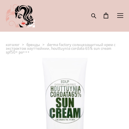
каталог
>
бренды
>
derma factory солнцезащитный крем с
экстрактом хауттюйнии, houttuynia cordata 65% sun cream
spf50+ pa+++