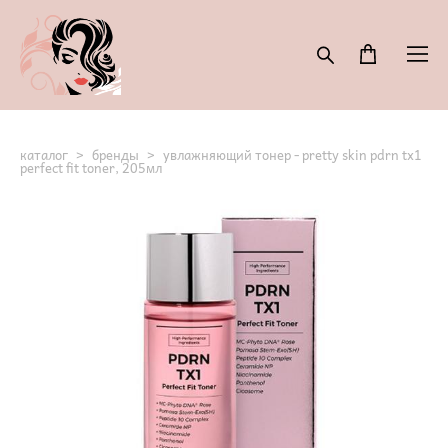
каталог
>
бренды
>
увлажняющий тонер - pretty skin pdrn tx1
perfect fit toner, 205мл