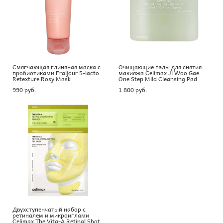
Смягчающая глиняная маска с
Очищающие пэды для снятия
пробиотиками Fraijour 5-lacto
макияжа Celimax Ji Woo Gae
Retexture Rosy Mask
One Step Mild Cleansing Pad
990 pуб.
1 800 pуб.
Двухступенчатый набор с
ретиналем и микроиглами
Celimax The Vita-A Retinal Shot