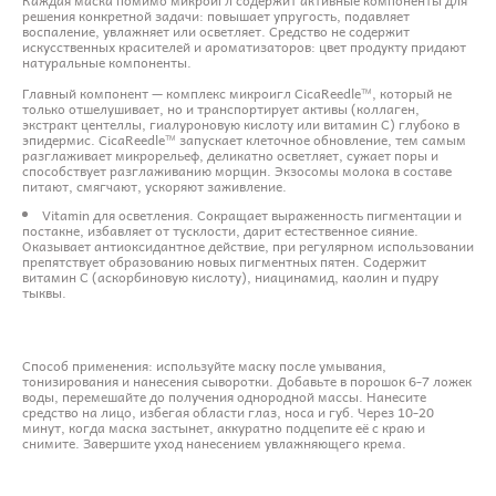
решения конкретной задачи: повышает упругость, подавляет
воспаление, увлажняет или осветляет. Средство не содержит
искусственных красителей и ароматизаторов: цвет продукту придают
натуральные компоненты.
Главный компонент — комплекс микроигл CicaReedle™, который не
только отшелушивает, но и транспортирует активы (коллаген,
экстракт центеллы, гиалуроновую кислоту или витамин С) глубоко в
эпидермис. CicaReedle™ запускает клеточное обновление, тем самым
разглаживает микрорельеф, деликатно осветляет, сужает поры и
способствует разглаживанию морщин. Экзосомы молока в составе
питают, смягчают, ускоряют заживление.
Vitamin для осветления. Сокращает выраженность пигментации и
постакне, избавляет от тусклости, дарит естественное сияние.
Оказывает антиоксидантное действие, при регулярном использовании
препятствует образованию новых пигментных пятен. Содержит
витамин C (аскорбиновую кислоту), ниацинамид, каолин и пудру
тыквы.
Способ применения: используйте маску после умывания,
тонизирования и нанесения сыворотки. Добавьте в порошок 6-7 ложек
воды, перемешайте до получения однородной массы. Нанесите
средство на лицо, избегая области глаз, носа и губ. Через 10-20
минут, когда маска застынет, аккуратно подцепите её с краю и
снимите. Завершите уход нанесением увлажняющего крема.