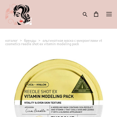
каталог
>
бренды
>
альгинатная маска с микроиглами vt
cosmetics reedle shot ex vitamin modeling pack