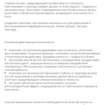
Глубоко питает, предотвращает потерю влаги и тусклость.
Разглаживает структуру прядей, делает их блестящими, гладкими и
шелковистыми. Заполняет повреждённые участки фолликулы волос,
уплотняет и облегчает расчёсывание, возвращает эластичность и
силу.
Содержит комплекс протеинов и аминокислот для укрепления и
восстановления повреждённых волос. Имеет вязкую, тягучую
текстуру.
Основные действующие компоненты:
Комплекс 10 протеинов удерживает влагу в волосе, уплотняет,
восстанавливает защитные функции, оказывает мощное увлажняющее
и питательное воздействие, придавая мягкость, гладкость и блеск.
Аргановое масло богато витаминами и минералами, воздействует,
как антиоксидант, защищая волосы от внешнего воздействия
температур и УФ-излучения, сохраняет эластичность и устраняет
электризуемость.
Комплекс 15 аминокислот проникает глубоко в структуру волоса
за счёт мельчайшего размера молекул, делает волосы крепкими,
смягчает, предотвращает сечение кончиков и ломкость.
Экстракт центеллы азиатской оказывает сильный
антиоксидантный эффект, защищая волос от губительного процесса
окисления.
Способ применения: нанесите необходимое количество маски на