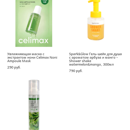
Увлажняющая маска с
Spark&Glow Гель-шейк для душа
экстрактом нони Celimax Noni
с ароматом арбуза и манго -
Ampoule Mask
Shower shake
watermelon&mango, 300мл
290 pуб.
790 pуб.