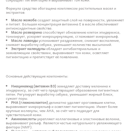
Формула средства обогащена комплексом растительных масел и
экстрактов:
Масло жожоба
создает защитный слой на поверхности, увлажняет
и питает. Большая концентрация витамина Е в масле обеспечивает
антиоксидантные свойства.
Масло розмарина
способствует обновлению клеток эпидермиса,
тонизирует, ускоряет микроциркуляцию, сглаживает микрорельеф.
Масло лаванды
успокаивает раздражение, снимает воспаление,
снижает выработку себума, уменьшает количество высыпаний.
Экстракт календулы
обладает антибактериальным и
заживляющим свойствами, выравнивает тон кожи, осветляет
пигментацию и препятствует её появлению.
Основные действующие компоненты:
Ниацинамид (витамин B3)
замедляет доставку меланина к
эпидермису, за счёт чего предотвращает образование пигментных
пятен. Регулирует выработку себума, уменьшает жирный блеск,
сужает поры.
PHA (глюконолактон)
деликатно удаляет ороговевшие клетки,
выравнивает микрорельеф и осветляет пигментацию. Имеет более
крупные молекулы, чем AHA, за счёт чего подходит для
чувствительной кожи.
Аминокислоты
укрепляют коллагеновые и эластиновые волокна,
выравнивают рельеф. Являются частью натурального увлажняющего
фактора (NMF).
Пуллулан — натуральный полисахарид
, сокращает потерю влаги