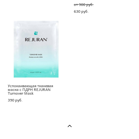
от 900 pуб.
630 pуб.
Успокаивающая тканевая
маска с ПДРН REJURAN
Turnover Mask
390 pуб.