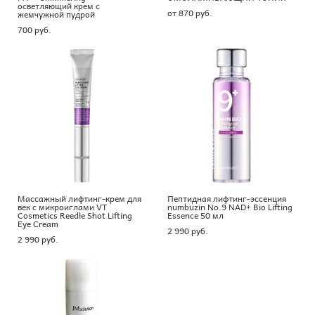
осветляющий крем с
от 870 pуб.
жемчужной пудрой
700 pуб.
Массажный лифтинг-крем для
Пептидная лифтинг-эссенция
век с микроиглами VT
numbuzin No.9 NAD+ Bio Lifting
Cosmetics Reedle Shot Lifting
Essence 50 мл
Eye Cream
2 990 pуб.
2 990 pуб.