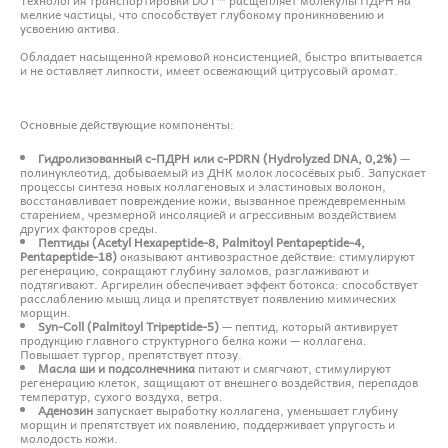
мелкие частицы, что способствует глубокому проникновению и
усвоению актива.
Обладает насыщенной кремовой консистенцией, быстро впитывается
и не оставляет липкости, имеет освежающий цитрусовый аромат.
Основные действующие компоненты:
Гидролизованный с-ПДРН или c-PDRN (Hydrolyzed DNA, 0,2%)
—
полинуклеотид, добываемый из ДНК молок лососёвых рыб. Запускает
процессы синтеза новых коллагеновых и эластиновых волокон,
восстанавливает повреждение кожи, вызванное преждевременным
старением, чрезмерной инсоляцией и агрессивным воздействием
других факторов среды.
Пептиды (Acetyl Hexapeptide-8, Palmitoyl Pentapeptide-4,
Pentapeptide-18)
оказывают антивозрастное действие: стимулируют
регенерацию, сокращают глубину заломов, разглаживают и
подтягивают. Аргирелин обеспечивает эффект ботокса: способствует
расслаблению мышц лица и препятствует появлению мимических
морщин.
Syn-Coll (Palmitoyl Tripeptide-5)
— пептид, который активирует
продукцию главного структурного белка кожи — коллагена.
Повышает тургор, препятствует птозу.
Масла ши и подсолнечника
питают и смягчают, стимулируют
регенерацию клеток, защищают от внешнего воздействия, перепадов
температур, сухого воздуха, ветра.
Аденозин
запускает выработку коллагена, уменьшает глубину
морщин и препятствует их появлению, поддерживает упругость и
молодость кожи.