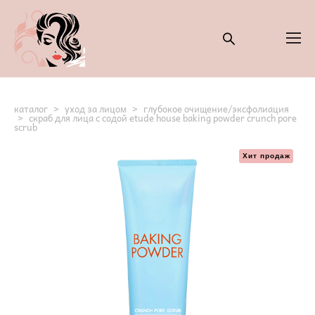
каталог
>
уход за лицом
>
глубокое очищение/эксфолиация
>
скраб для лица с содой etude house baking powder crunch pore
scrub
Хит продаж