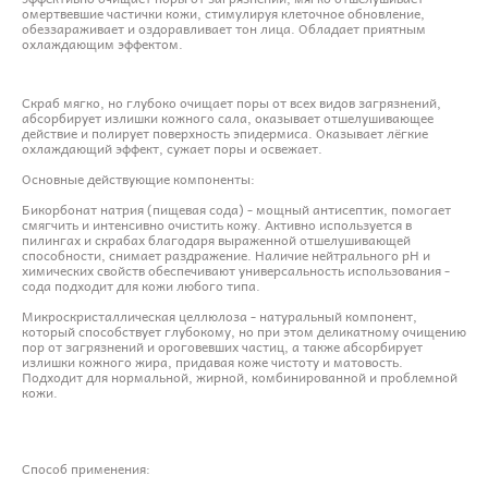
омертвевшие частички кожи, стимулируя клеточное обновление,
обеззараживает и оздоравливает тон лица. Обладает приятным
охлаждающим эффектом.
Скраб мягко, но глубоко очищает поры от всех видов загрязнений,
абсорбирует излишки кожного сала, оказывает отшелушивающее
действие и полирует поверхность эпидермиса. Оказывает лёгкие
охлаждающий эффект, сужает поры и освежает.
Основные действующие компоненты:
Бикорбонат натрия (пищевая сода) - мощный антисептик, помогает
смягчить и интенсивно очистить кожу. Активно используется в
пилингах и скрабах благодаря выраженной отшелушивающей
способности, снимает раздражение. Наличие нейтрального pH и
химических свойств обеспечивают универсальность использования -
сода подходит для кожи любого типа.
Микроскристаллическая целлюлоза - натуральный компонент,
который способствует глубокому, но при этом деликатному очищению
пор от загрязнений и ороговевших частиц, а также абсорбирует
излишки кожного жира, придавая коже чистоту и матовость.
Подходит для нормальной, жирной, комбинированной и проблемной
кожи.
Способ применения: