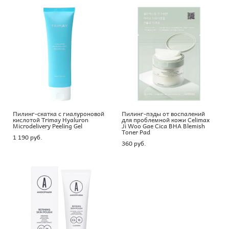
Пилинг-скатка с гиалуроновой
Пилинг-пэды от воспалений
кислотой Trimay Hyaluron
для проблемной кожи Celimax
Microdelivery Peeling Gel
Ji Woo Gae Cica BHA Blemish
Toner Pad
1 190 pуб.
360 pуб.