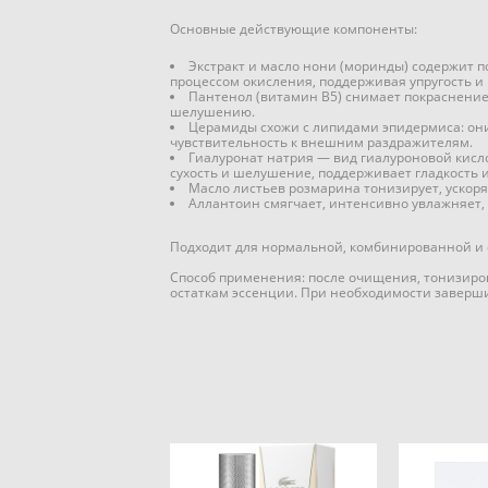
Основные действующие компоненты:
Экстракт и масло нони (моринды) содержит 
процессом окисления, поддерживая упругость и
Пантенол (витамин B5) снимает покраснение 
шелушению.
Церамиды схожи с липидами эпидермиса: он
чувствительность к внешним раздражителям.
Гиалуронат натрия — вид гиалуроновой кисло
сухость и шелушение, поддерживает гладкость и
Масло листьев розмарина тонизирует, ускор
Аллантоин смягчает, интенсивно увлажняет,
Подходит для нормальной, комбинированной и 
Способ применения: после очищения, тонизиров
остаткам эссенции. При необходимости заверши