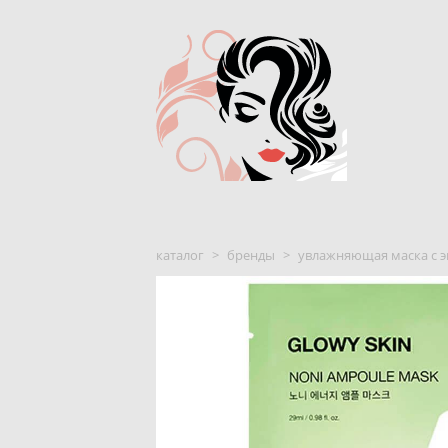
каталог
>
бренды
>
увлажняющая маска с э