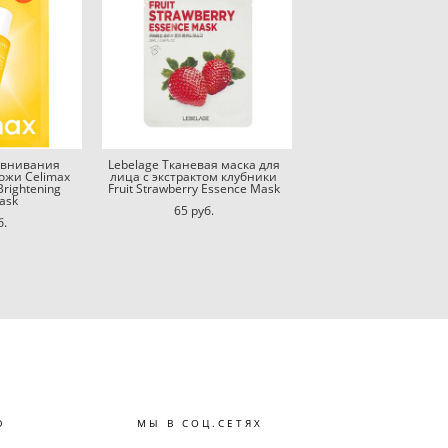
авнивания
Lebelage Тканевая маска для
ожи Celimax
лица с экстрактом клубники
Brightening
Fruit Strawberry Essence Mask
ask
65 pуб.
б.
Ю
МЫ В СОЦ.СЕТЯХ