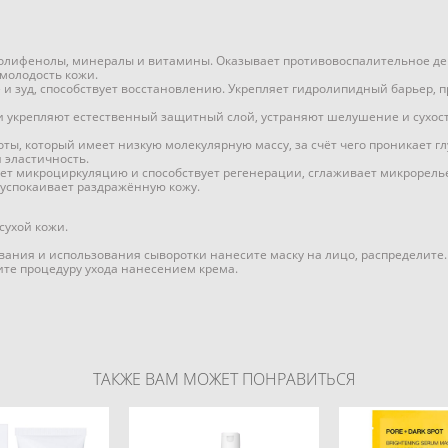
полифенолы, минералы и витамины. Оказывает противовоспалительное дей
 молодость кожи.
и зуд, способствует восстановлению. Укрепляет гидролипидный барьер, п
и укрепляют естественный защитный слой, устраняют шелушение и сухос
ты, который имеет низкую молекулярную массу, за счёт чего проникает г
 эластичность.
яет микроциркуляцию и способствует регенерации, сглаживает микрорель
 успокаивает раздражённую кожу.
сухой кожи.
ания и использования сыворотки нанесите маску на лицо, распределите. 
те процедуру ухода нанесением крема.
ТАКЖЕ ВАМ МОЖЕТ ПОНРАВИТЬСЯ