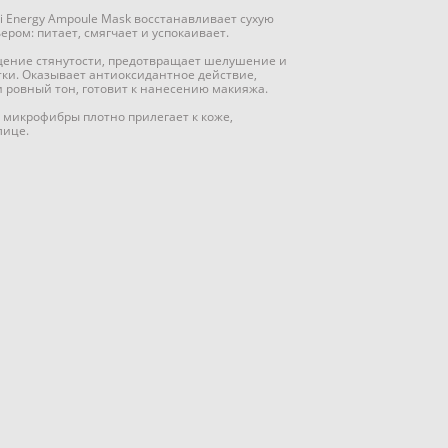
ni Energy Ampoule Mask восстанавливает сухую
ром: питает, смягчает и успокаивает.
щение стянутости, предотвращает шелушение и
тки. Оказывает антиоксидантное действие,
и ровный тон, готовит к нанесению макияжа.
 микрофибры плотно прилегает к коже,
лице.