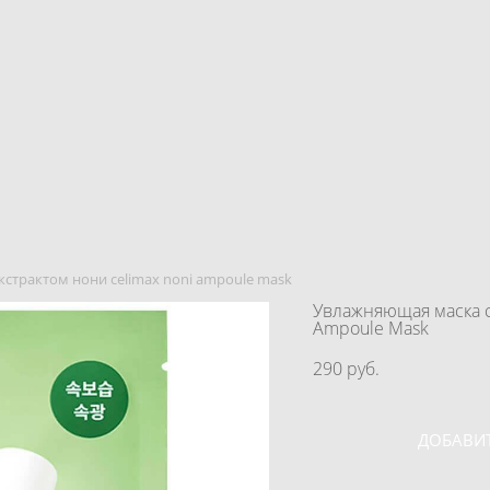
кстрактом нони celimax noni ampoule mask
Увлажняющая маска с
Ampoule Mask
290 pуб.
ДОБАВИТ