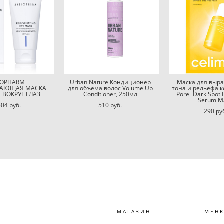
IOPHARM
Urban Nature Кондиционер
Маска для выр
АЮЩАЯ МАСКА
для объема волос Volume Up
тона и рельефа к
 ВОКРУГ ГЛАЗ
Conditioner, 250мл
Pore+Dark Spot 
Serum M
504 pуб.
510 pуб.
290 pу
МАГАЗИН
МЕН