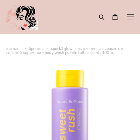
каталог
>
бренды
>
spark&glow гель для душа с ароматом
соленой карамели - body wash purple toffee scent, 400 мл