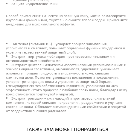
Защита и укрепление кожи.
Способ применения: нанесите на влажную кожу, мягко помассируйте
круговыми движениями, тщательно смойте теплой водой. Применяйте
ежедневно для максимального эффекта.
Пантенол (витамин B5) – ускоряет процесс заживления,
успокаивает и смягчает, повышает барьерные функции эпидермиса и
укрепляет естественный защитный слой;
Экстракт портулака – обладает противовоспалительными и
антиоксидантными свойствами;
Экстракт центеллы азиатской известен своими успокаивающими и
заживляющими свойствами, омолаживает, укрепляет, уменьшает
жирность, придает гладкость и эластичность коже, снимает
симптомы акне. Помогает уменьшить воспаления и покраснения,
ускоряет регенерацию кожи и укрепляет её защитный барьер.
Стимулирует синтез собственного коллагена, увеличивая на 30%
эффективность этого процесса в глубоких слоях кожи, благодаря чему
кожа становится подтянутой и упругой;
Экстракт ромашки – смягчающий и противовоспалительный
компонент, который снимает покраснения, раздражения и улучшает
состояние кожи. Обладает антиоксидантными свойствами и защитой
от воздействия внешних радикалов.
ТАКЖЕ ВАМ МОЖЕТ ПОНРАВИТЬСЯ