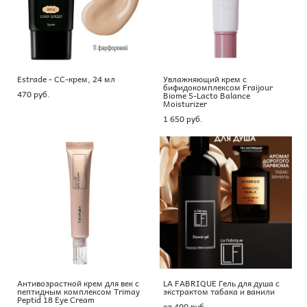
Estrade - СС-крем, 24 мл
Увлажняющий крем с
бифидокомплексом Fraijour
470 pуб.
Biome 5-Lacto Balance
Moisturizer
1 650 pуб.
Антивозрастной крем для век с
LA FABRIQUE Гель для душа с
пептидным комплексом Trimay
экстрактом табака и ванили
Peptid 18 Eye Cream
от 400 pуб.