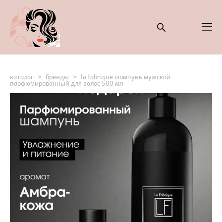
каталог
>
бренды
>
la fabrique шампунь мужской
парфюмированный для волос 500 мл