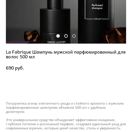
La Fabrique Шампунь мужской парфюмированный для
волос 500 мл
690 pуб.
ДОБАВИТЬ В КОРЗИНУ
Погрузитесь в мир элегантного ухода и стойкого аромата с мужским
парфюмированным шампунем объемом 500 мл с удобным
дозатором.
Это универсальное средство объединяет эффективное очищение,
глубокое питание и роскошный парфюм, создавая идеальный уход для
современных мужчин, которые ценят качество, стиль и уверенность.