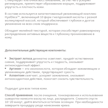
регенерацию, препятствует образованию морщин, поддерживает
упругость и плотность кожи.
В составе используется запатентованный увлажняющий комплекс
HyalDeca™, включающий 10 форм гиалуроновой кислоты с разной
молекулярной массой, который обеспечивает глубокое и долгое
увлажнение на всех слоях эпидермиса.
Обладает желейной текстурой, которая способствует равномерному
распределению активных веществ и глубокому проникновению в
кожу.
Дополнительные действующие компоненты:
Экстракт лотоса
деликатно осветляет, придаёт естественное
сияние, поддерживает упругость и гладкость, оказывает
антиоксидантный эффект.
Аргинин
— это аминокислота, которая обладает заживляющим и
увлажняющим действием, предотвращает сухость.
Аллантоин
смягчает, ускоряет заживление, оказывает
антиоксидантное действие, помогает снизить чувствительность.
Подходит для всех типов кожи.
Способ применения:
после очищения, тонизирования и использования
сыворотки нанесите маску на лицо, распределите. Снимите спустя
10−20 минут, дайте впитаться остаткам эссенции. При необходимости
завершите процедуру ухода нанесением крема.