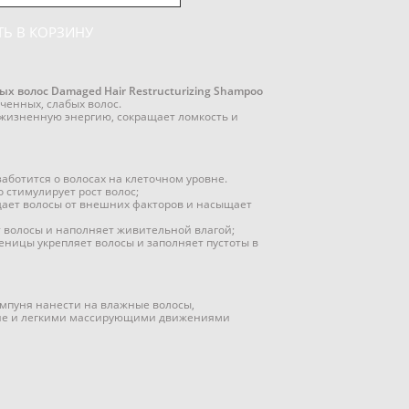
Ь В КОРЗИНУ
 волос Damaged Hair Restructurizing Shampoo
ченных, слабых волос.
жизненную энергию, сокращает ломкость и
заботится о волосах на клеточном уровне.
 стимулирует рост волос;
ает волосы от внешних факторов и насыщает
 волосы и наполняет живительной влагой;
ницы укрепляет волосы и заполняет пустоты в
мпуня нанести на влажные волосы,
ине и легкими массирующими движениями