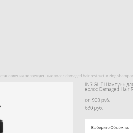
сстановления поврежденных волос damaged hair restructurizing shampo
INSIGHT Шампунь дл
волос Damaged Hair R
от 900 pуб.
630 pуб.
Выберите Объём, мл