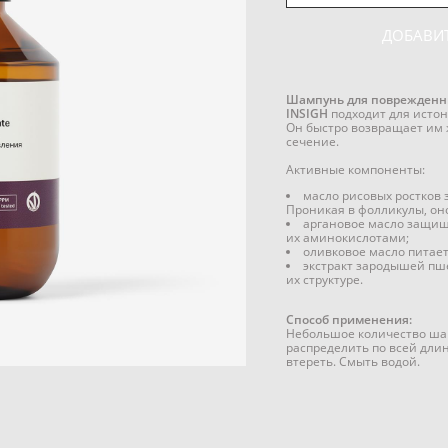
ДОБАВИТ
Шампунь для поврежденных
INSIGH
подходит для истон
Он быстро возвращает им 
сечение.
Активные компоненты:
масло рисовых ростков 
Проникая в фолликулы, оно
аргановое масло защищ
их аминокислотами;
оливковое масло питает
экстракт зародышей пше
их структуре.
Способ применения:
Небольшое количество ша
распределить по всей дл
втереть. Смыть водой.