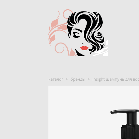
каталог
>
бренды
>
insight шампунь для во