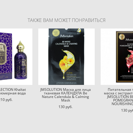
ТАКЖЕ ВАМ МОЖЕТ ПОНРАВИТЬСЯ
ECTION Khaltat
JMSOLUTION Маска для лица
Питательная 
рфюмерная вода
тканевая КАЛЕНДУЛА Be
маска с экстрак
Nature Calendula & Calming
JMSOLUTION B
210 pуб.
Mask
POMEGRAN
NOURISHIN
130 pуб.
130 pу