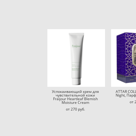
Успокаивающий крем для
ATTAR COLL
чувствительной кожи
Night, Па
Fraijour Heartleaf Blemish
от 
Moisture Cream
от 270 pуб.