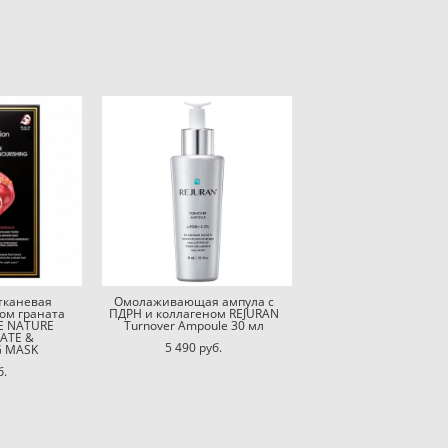
тканевая
Омолаживающая ампула с
том граната
ПДРН и коллагеном REJURAN
E NATURE
Turnover Ampoule 30 мл
ATE &
5 490 pуб.
G MASK
б.