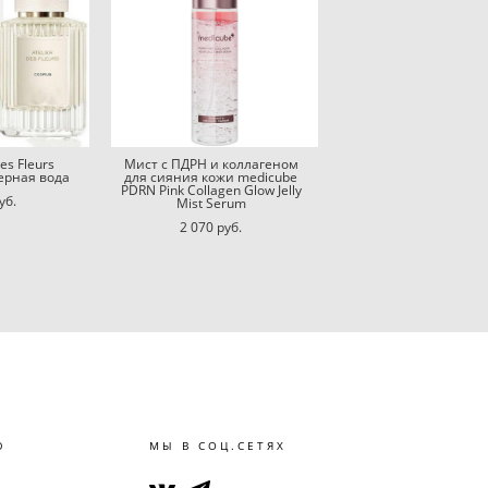
es Fleurs
Мист с ПДРН и коллагеном
ерная вода
для сияния кожи medicube
PDRN Pink Collagen Glow Jelly
уб.
Mist Serum
2 070 pуб.
Ю
МЫ В СОЦ.СЕТЯХ