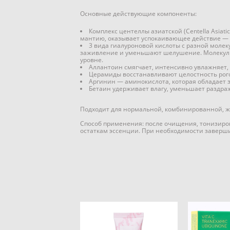
Основные действующие компоненты:
Комплекс центеллы азиатской (Centella Asiatic
мантию, оказывает успокаивающее действие — 
3 вида гиалуроновой кислоты с разной моле
заживление и уменьшают шелушение. Молекулы
уровне.
Аллантоин смягчает, интенсивно увлажняет,
Церамиды восстанавливают целостность рого
Аргинин — аминокислота, которая обладае
Бетаин удерживает влагу, уменьшает раздраж
Подходит для нормальной, комбинированной, ж
Способ применения: после очищения, тонизиров
остаткам эссенции. При необходимости заверши