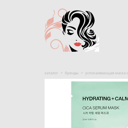
каталог
>
бренды
>
успокаивающая маска с 