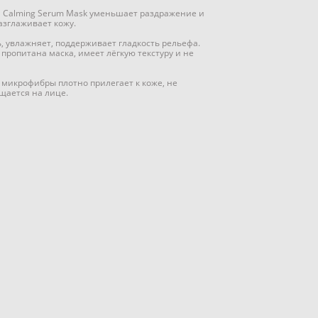
ca Calming Serum Mask уменьшает раздражение и
азглаживает кожу.
, увлажняет, поддерживает гладкость рельефа.
 пропитана маска, имеет лёгкую текстуру и не
 микрофибры плотно прилегает к коже, не
щается на лице.