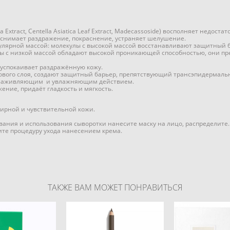
a Extract, Centella Asiatica Leaf Extract, Madecassoside) восполняет недос
снимает раздражение, покраснение, устраняет шелушение.
кулярной массой: молекулы с высокой массой восстанавливают защитный б
 с низкой массой обладают высокой проникающей способностью, они пр
 успокаивает раздражённую кожу.
вого слоя, создают защитный барьер, препятствующий трансэпидермальн
т заживляющим и увлажняющим действием.
ение, придаёт гладкость и мягкость.
ирной и чувствительной кожи.
ания и использования сыворотки нанесите маску на лицо, распределите. 
те процедуру ухода нанесением крема.
ТАКЖЕ ВАМ МОЖЕТ ПОНРАВИТЬСЯ