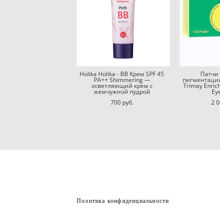
Holika Holika - BB Крем SPF 45
Патчи 
PA++ Shimmering —
пигментаци
осветляющий крем с
Trimay Enrich
жемчужной пудрой
Ey
700 pуб.
2 0
Политика конфиденциальности