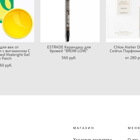
для век от
ESTRADE Карандаш для
Chloe Atelier D
и с витамином С
бровей "BROW LOVE"
Cedrus Парфюм
ed Vitabright Gel
560 pуб.
от 280 p
e Patch
60 pуб.
МАГАЗИН
МЕН
Уходовая косметика
О нас