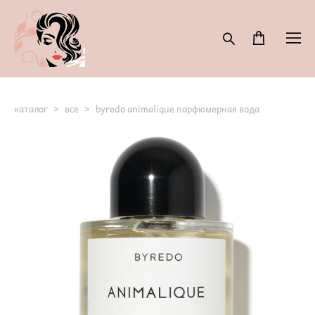
каталог
>
все
>
byredo animalique парфюмерная вода