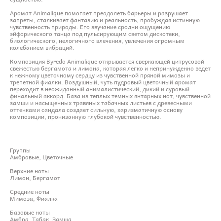
Аромат Animalique помогает преодолеть барьеры и разрушает
запреты, сталкивает фантазию и реальность, пробуждая истинную
чувственность природы. Его звучание сродни ощущению
эйфорического танца под пульсирующим светом дискотеки,
биологического, нелогичного влечения, увлечения огромным
колебанием вибраций.
Композиция Byredo Animalique открывается сверкающей цитрусовой
свежестью бергамота и лимона, которая легко и непринужденно ведет
к нежному цветочному сердцу из чувственной пряной мимозы и
трепетной фиалки. Воздушный, чуть пудровый цветочный аромат
переходит в неожиданный анималистический, дикий и суровый
финальный аккорд. База из теплых темных янтарных нот, чувственной
замши и насыщенных травяных табачных листьев с древесными
оттенками сандала создает сильную, харизматичную основу
композиции, пронизанную глубокой чувственностью.
Группы
Амбровые, Цветочные
Верхние ноты
Лимон, Бергамот
Средние ноты
Мимоза, Фиалка
Базовые ноты
Амбра, Табак, Замша