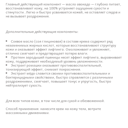
Главный действующий компонент — масло авокадо — глубоко питает,
восстанавливает кожу, на 100% устраняет ощущение сухости и
стянутости. Легко и быстро усваивается кожей, не оставляет следов и
не вызывает раздражения.
Дополнительные действующие компоненты:
Соевое масло (соя глициновая) в составе крема содержит ряд
незаменимых жирных кислот, которые восстанавливают структуру
кожи и оказывает эффект лифтинга. Омолаживает и увлажняет,
отлично смягчает и предотвращает потерю влаги.
Протеин зародышей пшеницы несет эффект лифтинга, выравнивает
кожу, поддерживает необходимый уровень увлажненности.
Экстракт ромашки оказывает противовоспалительный,
тонизирующий эффект, снимает покраснения.
Экстракт мёда славится своими противовоспалительными и
бактерицидными свойствами, быстро справляется с различными
раздражениями, смягчает, повышает тонус и упругость, быстро
нейтрализует сухость.
Для всех типов кожи, в том числе для сухой и обезвоженной.
Способ применения: нанесите крем на кожу тела, вотрите
массажными движениями.