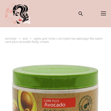
каталог
>
все
>
крем для тела с экстрактом авокадо the saem
care plus avocado body cream