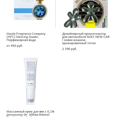
Haute Fragrance Company
Дизайнерский ароматизатор
(HFC) Dancing Queen,
для автомобиля NIKI NEW CAR
Парфюмерная вода
| новая машина,
хромированный титан
от 450 pуб.
2 390 pуб.
Массажный крем для век с 0,1%
ретинолом Dr. Althea Retinol