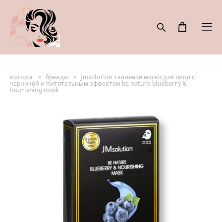
каталог
>
бренды
>
jmsolution тканевая маска для лица с
черникой и питательным эффектом be nature blueberry &
nourishing mask