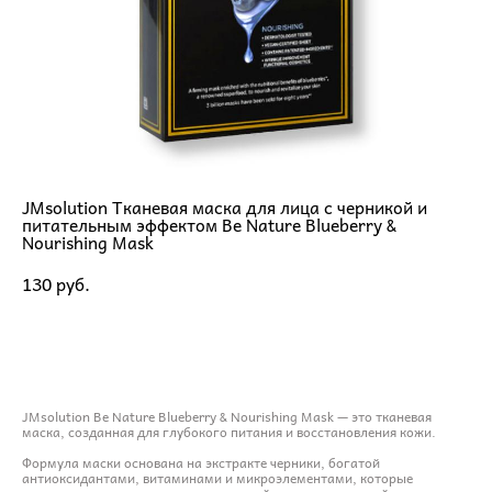
JMsolution Тканевая маска для лица с черникой и
питательным эффектом Be Nature Blueberry &
Nourishing Mask
130 pуб.
ДОБАВИТЬ В КОРЗИНУ
JMsolution Be Nature Blueberry & Nourishing Mask — это тканевая
маска, созданная для глубокого питания и восстановления кожи.
Формула маски основана на экстракте черники, богатой
антиоксидантами, витаминами и микроэлементами, которые