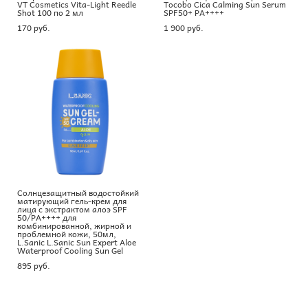
VT Cosmetics Vita-Light Reedle
Tocobo Cica Calming Sun Serum
Shot 100 по 2 мл
SPF50+ PA++++
170 pуб.
1 900 pуб.
Солнцезащитный водостойкий
матирующий гель-крем для
лица с экстрактом алоэ SPF
50/PA++++ для
комбинированной, жирной и
проблемной кожи, 50мл,
L.Sanic L.Sanic Sun Expert Aloe
Waterproof Cooling Sun Gel
895 pуб.