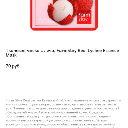
Тканевая маска с личи, FarmStay Real Lychee Essence
Mask
70 pуб.
ДОБАВИТЬ В КОРЗИНУ
Farm Stay Real Lychee Essence Mask - это тканевая маска с экстрактом
личи поможет сузить поры, освежить кожу и выровнять ее рельеф и
тон. Тканевая маска для сужения пор создана с учётом потребностей
обладателей жирной или комбинированной кожи. Средство
обогащено себорегулирующими компонентами, помогающими
нормализовать секреторную функцию сальных желёз. Лёгкая
эссенция, пропитывающая маска обеспечивает кожу достаточным
увлажнение, дарит ей мягкость и ухоженный вид, без "перегруза" и