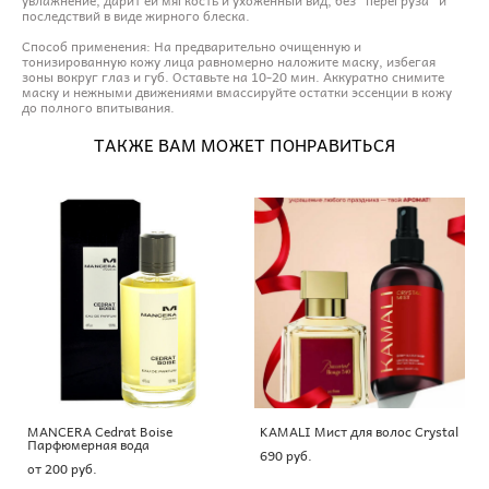
последствий в виде жирного блеска.
Способ применения: На предварительно очищенную и
тонизированную кожу лица равномерно наложите маску, избегая
зоны вокруг глаз и губ. Оставьте на 10-20 мин. Аккуратно снимите
маску и нежными движениями вмассируйте остатки эссенции в кожу
до полного впитывания.
ТАКЖЕ ВАМ МОЖЕТ ПОНРАВИТЬСЯ
MANCERA Cedrat Boise
KAMALI Мист для волос Crystal
Парфюмерная вода
690 pуб.
от 200 pуб.