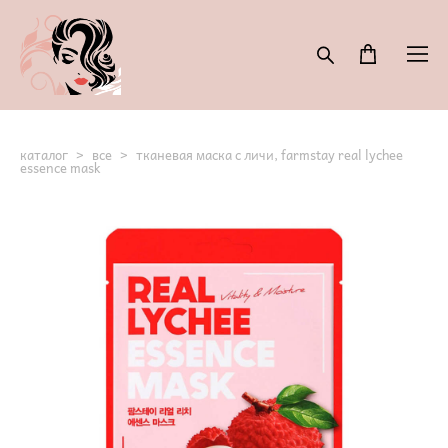
каталог
>
все
>
тканевая маска с личи, farmstay real lychee
essence mask