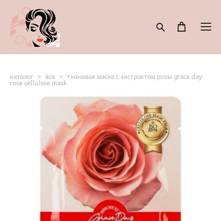
каталог
>
все
>
тканевая маска с экстрактом розы grace day
rose cellulose mask