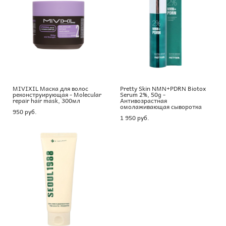
MIVIXIL Маска для волос
Pretty Skin NMN+PDRN Biotox
реконструирующая - Molecular
Serum 2%, 50g -
repair hair mask, 300мл
Антивозрастная
омолаживающая сыворотка
950 pуб.
1 950 pуб.