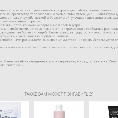
ает тон, осветляет, увлажняет и контролирует работу сальных желез.
агена, препятствуют образованию пигментных пятен, уменьшают глубину
 делает кожу упругой, гладкой и бархатистой, улучшает цвет лица и заме
 окислительного стресса.
лажняя не только кожный барьер, но и слои внутри.
ми свойствами, которые помогают нейтрализовать свободные радикалы,
жи, делая ее более сияющей. Также повышает упругость и эластичность 
туру кожи и уменьшает гиперпигментацию.
о свободными радикалами, вызывающими старение кожи. Используется дл
спалительными и антисептическими свойствами, снимают воспаления, усп
ки. Нанесите её на очищенную и тонизированную кожу, оставьте на 15–20
тка впиталась.
ТАКЖЕ ВАМ МОЖЕТ ПОНРАВИТЬСЯ