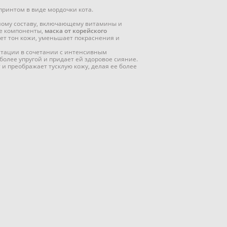
ринтом в виде мордочки кота.
ному составу, включающему витамины и
е компоненты,
маска от корейского
ет тон кожи, уменьшает покраснения и
нтации в сочетании с интенсивным
олее упругой и придает ей здоровое сияние.
и преображает тусклую кожу, делая ее более