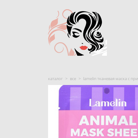
каталог
>
все
>
lamelin тканевая маска с при