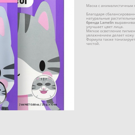
Маска с анималистичным п
Благодаря сбалансирован
натуральные растительны
бренда Lamelin
выравнива
улучшает цвет лица.
Мягкое осветление пигме
увлажнением делает кожу б
Формула также тонизирует 
чистой.