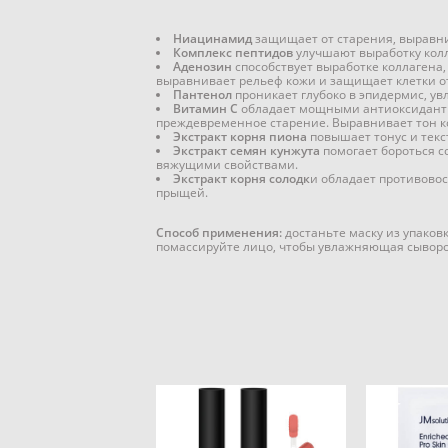
Ниацинамид
защищает от старения, выравнив
Комплекс пептидов
улучшают выработку колл
Аденозин
способствует выработке коллагена,
выравнивает рельеф кожи и защищает клетки от
Пантенол
проникает глубоко в эпидермис, ув
Витамин С
обладает мощными антиоксидантны
преждевременное старение. Выравнивает тон ко
Экстракт корня пиона
повышает тонус и текс
Экстракт семян кунжута
помогает бороться с
вяжущими свойствами.
Экстракт корня солодк
и обладает противово
прыщей.
Способ применения:
достаньте маску из упаков
помассируйте лицо, чтобы увлажняющая сыворо