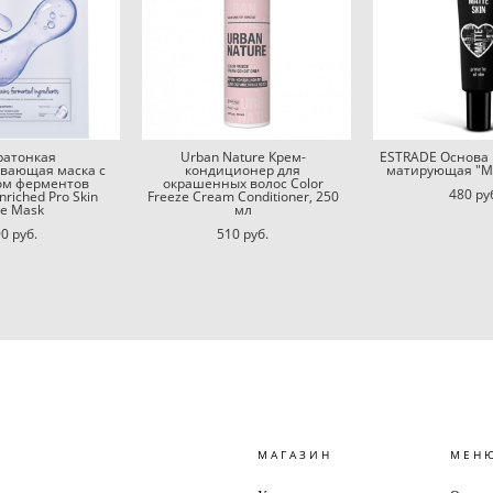
ратонкая
Urban Nature Крем-
ESTRADE Основа
ивающая маска с
кондиционер для
матирующая "M
ом ферментов
окрашенных волос Color
480 pу
nriched Pro Skin
Freeze Cream Conditioner, 250
re Mask
мл
0 pуб.
510 pуб.
МАГАЗИН
МЕН