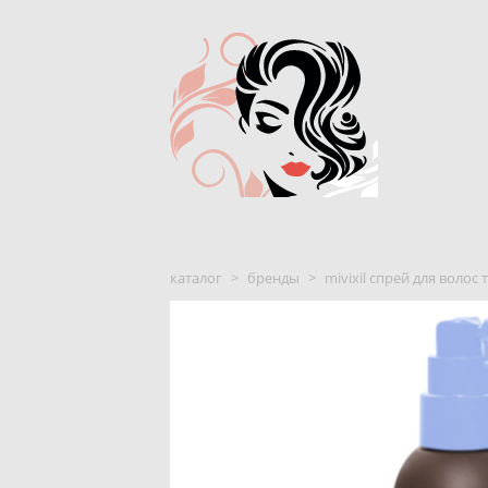
каталог
>
бренды
>
mivixil спрей для волос