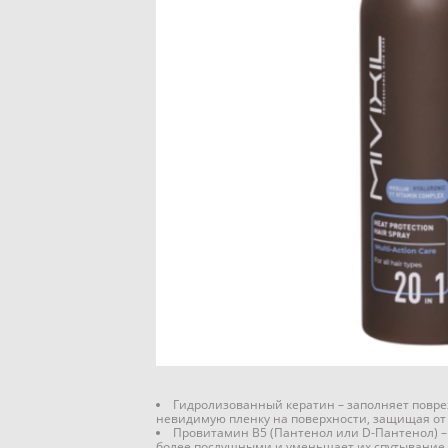
Гидролизованный кератин – заполняет повреж
невидимую пленку на поверхности, защищая от
Провитамин B5 (Пантенол или D-Пантенол) – 
более послушными и уменьшает их спутывание. 