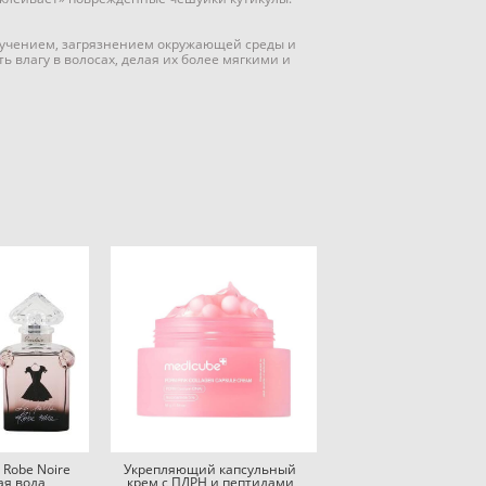
лучением, загрязнением окружающей среды и
 влагу в волосах, делая их более мягкими и
e Robe Noire
Укрепляющий капсульный
я вода
крем с ПДРН и пептидами