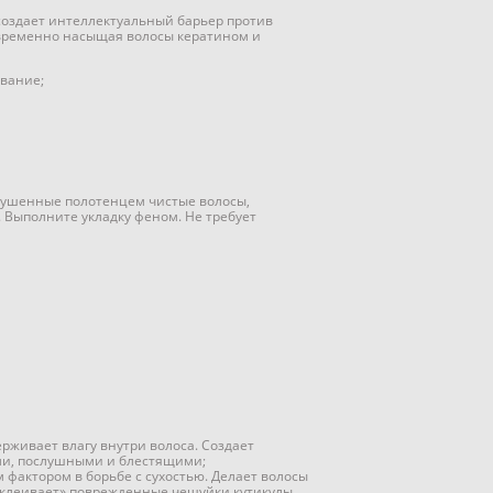
оздает интеллектуальный барьер против
овременно насыщая волосы кератином и
вание;
сушенные полотенцем чистые волосы,
 Выполните укладку феном. Не требует
рживает влагу внутри волоса. Создает
ими, послушными и блестящими;
 фактором в борьбе с сухостью. Делает волосы
«склеивает» поврежденные чешуйки кутикулы.