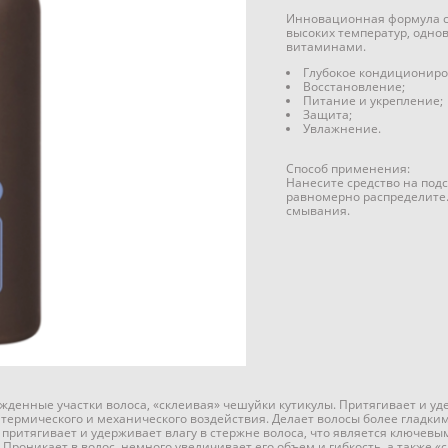
Инновационная формула с
высоких температур, одн
витаминами.
Глубокое кондициониро
Восстановление;
Питание и укрепление;
Защита;
Увлажнение.
Способ применения:
Нанесите средство на под
равномерно распределите.
смывания.
денные участки волоса, «склеивая» чешуйки кутикулы. Притягивает и уде
 термического и механического воздействия. Делает волосы более гладк
притягивает и удерживает влагу в стержне волоса, что является ключевым
Проникает в волос, немного увеличивает его объем и гибкость, а также 