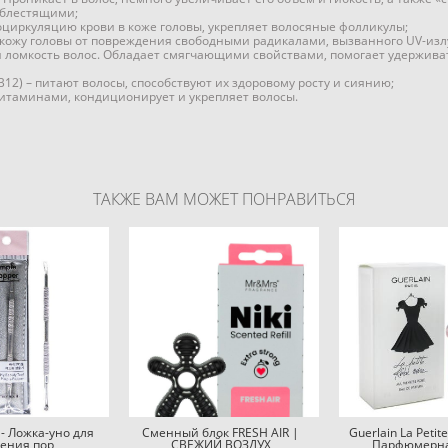
и блестящими;
иркуляцию крови в коже головы, укрепляет волосяные фолликулы;
 кожу головы от повреждения свободными радикалами, вызванного UV-из
 ломкость волос. Обладает смягчающими свойствами, помогает удерживать
 В12) – питают волосы, способствуют их здоровому росту и сиянию;
витаминами, кондиционирует и укрепляет волосы.
ТАКЖЕ ВАМ МОЖЕТ ПОНРАВИТЬСЯ
 - Ложка-уно для
Сменный блок FRESH AIR |
Guerlain La Petit
ения пор
СВЕЖИЙ ВОЗДУХ
Парфюмерна