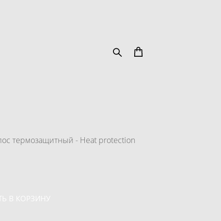
лос термозащитный - Heat рrotection
Ь В КОРЗИНУ