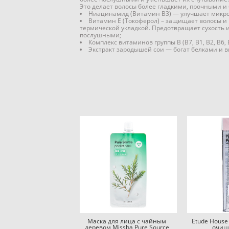
Это делает волосы более гладкими, прочными 
Ниацинамид (Витамин B3) — улучшает микроц
Витамин E (Токоферол) – защищает волосы и
термической укладкой. Предотвращает сухость и
послушными;
Комплекс витаминов группы B (B7, В1, В2, В6,
Экстракт зародышей сои — богат белками и 
Маска для лица с чайным
Etude House
деревом Missha Pure Source
очищ