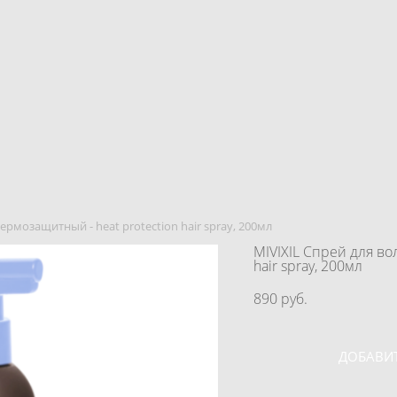
 термозащитный - heat рrotection hair spray, 200мл
MIVIXIL Спрей для во
hair spray, 200мл
890 pуб.
ДОБАВИТ