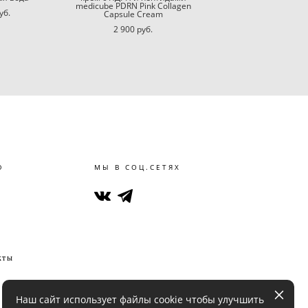
medicube PDRN Pink Collagen
уб.
Capsule Cream
2 900 pуб.
Ю
МЫ В СОЦ.СЕТЯХ
кты
Наш сайт использует файлы cookie чтобы улучшить