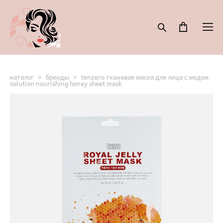
каталог
>
бренды
>
tenzero тканевая маска для лица с медом
solution nourishing honey sheet mask