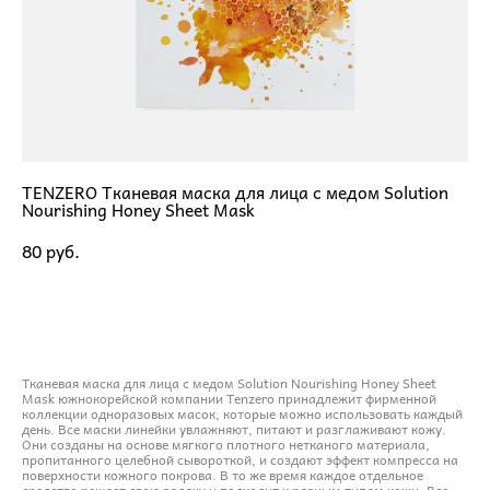
TENZERO Тканевая маска для лица с медом Solution
Nourishing Honey Sheet Mask
80 pуб.
ДОБАВИТЬ В КОРЗИНУ
Тканевая маска для лица с медом Solution Nourishing Honey Sheet
Mask южнокорейской компании Tenzero принадлежит фирменной
коллекции одноразовых масок, которые можно использовать каждый
день. Все маски линейки увлажняют, питают и разглаживают кожу.
Они созданы на основе мягкого плотного нетканого материала,
пропитанного целебной сывороткой, и создают эффект компресса на
поверхности кожного покрова. В то же время каждое отдельное
средство решает свою задачу и подходит к разным типам кожи. Все