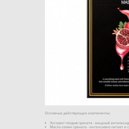
Основные действующие компоненты:
Экстракт плодов граната - мощный антиоксид
Масло семян граната - интенсивно питает и 