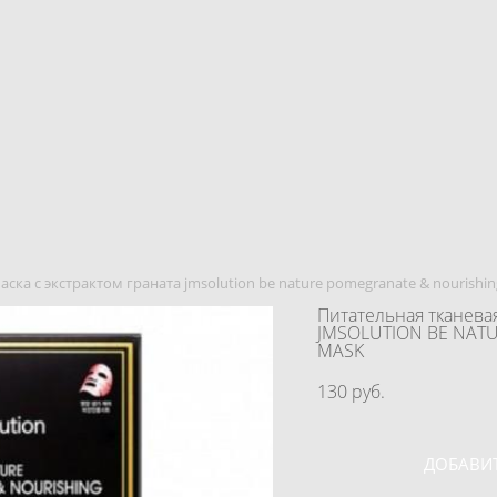
аска с экстрактом граната jmsolution be nature pomegranate & nourishi
Питательная тканевая
JMSOLUTION BE NAT
MASK
130 pуб.
ДОБАВИТ