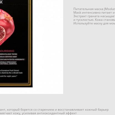
Питательная маска JMsolut
Mask интенсивно питает и
Экстракт граната насыщае
и тусклостью. Кожа станов
Используйте маску для мо
ант, который борется со старением и восстанавливает кожный барьер
смягчает кожу, усиливая антиоксидантный эффект