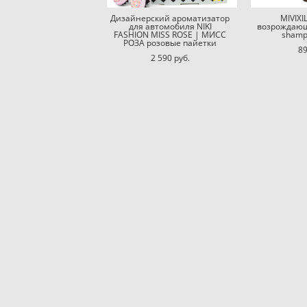
Дизайнерский ароматизатор
MIVIX
для автомобиля NIKI
возрождающи
FASHION MISS ROSE | МИСС
shamp
РОЗА розовые пайетки
89
2 590 pуб.