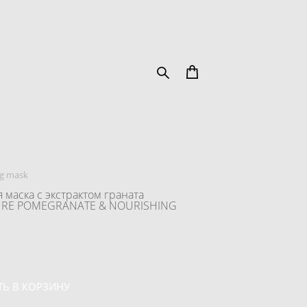
ng mask
 маска с экстрактом граната
URE POMEGRANATE & NOURISHING
Ь В КОРЗИНУ