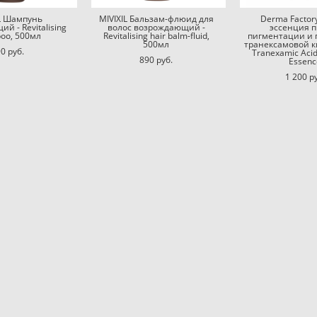
IL Шампунь
MIVIXIL Бальзам-флюид для
Derma Factor
й - Revitalising
волос возрождающий -
эссенция 
oo, 500мл
Revitalising hair balm-fluid,
пигментации и п
500мл
транексамовой к
0 pуб.
Tranexamic Aci
890 pуб.
Essenc
1 200 p