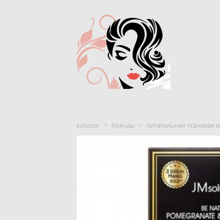
каталог
>
бренды
>
питательная тканевая м