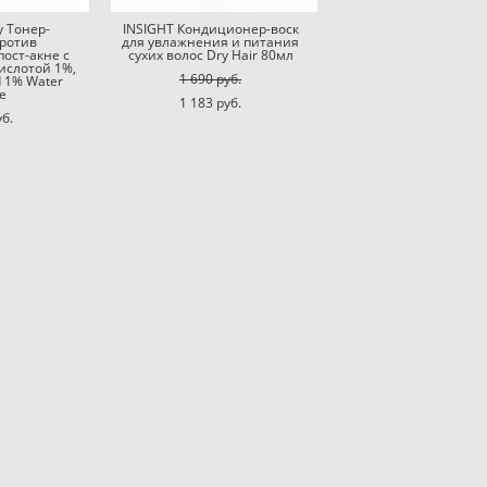
y Тонер-
INSIGHT Кондиционер-воск
против
для увлажнения и питания
ост-акне с
сухих волос Dry Hair 80мл
ислотой 1%,
1 690 pуб.
d 1% Water
e
1 183 pуб.
уб.