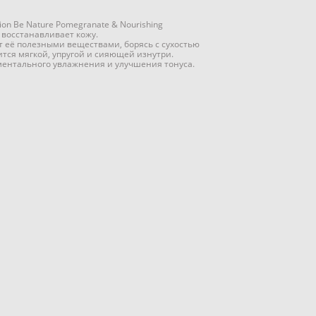
ion Be Nature Pomegranate & Nourishing
 восстанавливает кожу.
т её полезными веществами, борясь с сухостью
ится мягкой, упругой и сияющей изнутри.
ментального увлажнения и улучшения тонуса.