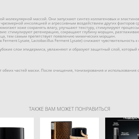
ой молекулярной массой. Они запускают синтез коллагеновых и эластино
чрезмерной инсоляцией и агрессивным воздействием других факторов с
омогают коже сохранять влагу, улучшают текстуру, стимулируют процесс
вие: стимулируют регенерацию, сокращают глубину морщин, разглаживаю
ица, тем самым препятствует появлению мимических морщин.
fida Ferment Lysate, Lactobacillus Ferment Lysate) снижают чувствительнос
убокие слои эпидермиса, увлажняют и образуют защитный слой, который н
 обеих частей маски. После очищения, тонизирования и использования с
ТАКЖЕ ВАМ МОЖЕТ ПОНРАВИТЬСЯ