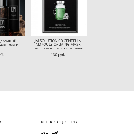
одарочный
JM SOLUTION C9 CENTELLA
для тела и
AMPOULE CALMING MASK
Тканевая маска с центеллой
уб.
130 pуб.
Ю
МЫ В СОЦ.СЕТЯХ