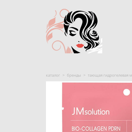
каталог
>
бренды
>
тающая гидрогелевая мас