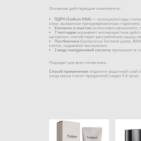
Основные действующие компоненты:
ПДРН (Sodium DNA)
— полинуклеотиды с низк
кожи, вызванное преждевременным старением, 
Коллаген и эластин
интенсивно увлажняют, п
7 пептидов
оказывают антивозрастное дейст
аргирелин способствует расслаблению мышц л
Постбиотики
(Lactococcus Ferment Lysate, Bi
клеток, подавляют воспаление.
3 вида гиалуроновой кислоты
проникают в гл
Подходит для всех типов кожи.
Способ применения:
отделите защитный слой от
когда маска станет прозрачной (через 3-4 часа).