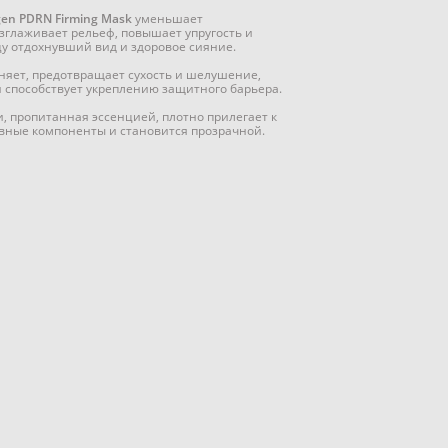
agen PDRN Firming Mask
уменьшает
глаживает рельеф, повышает упругость и
цу отдохнувший вид и здоровое сияние.
няет, предотвращает сухость и шелушение,
и способствует укреплению защитного барьера.
, пропитанная эссенцией, плотно прилегает к
ивные компоненты и становится прозрачной.