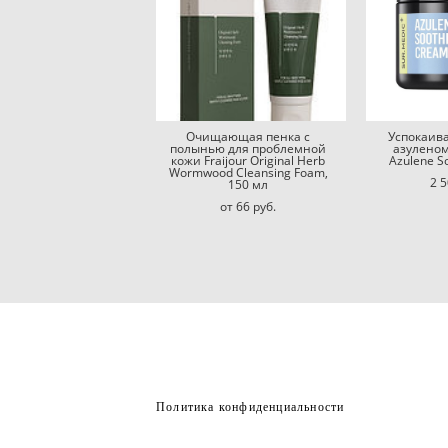
Очищающая пенка с
Успокаив
полынью для проблемной
азулено
кожи Fraijour Original Herb
Azulene S
Wormwood Cleansing Foam,
2 5
150 мл
от 66 pуб.
Политика конфиденциальности