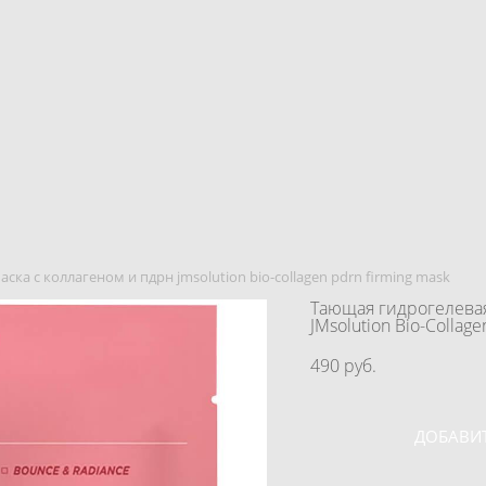
ка с коллагеном и пдрн jmsolution bio-collagen pdrn firming mask
Тающая гидрогелевая
JMsolution Bio-Collag
490 pуб.
ДОБАВИТ