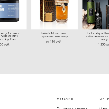
ающий крем с
Lattafa Musamam,
La Fabrique П
м SUR.MEDIC+
Парфюмерная вода
набор мужчине 
oothing Cream
лица
от 110 pуб.
00 pуб.
1 350 p
МАГАЗИН
МЕН
Уходовая косметика
О нас