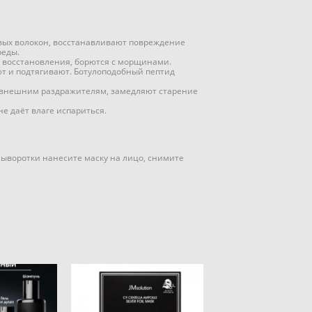
вых волокон, восстанавливают повреждение
реды.
ы восстановления, борются с морщинами.
т и подтягивают. Ботулоподобный пептид
ть к внешним раздражителям, замедляют старение
е даёт влаге испариться.
ыворотки нанесите маску на лицо, снимите