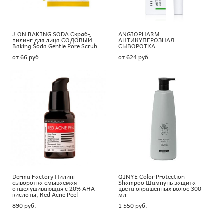
J:ON BAKING SODA Скраб-
ANGIOPHARM
пилинг для лица СОДОВЫЙ
АНТИКУПЕРОЗНАЯ
Baking Soda Gentle Pore Scrub
СЫВОРОТКА
от 66 pуб.
от 624 pуб.
Derma Factory Пилинг-
QINYE Color Protection
сыворотка смываемая
Shampoo Шампунь защита
отшелушивающая с 20% AHA-
цвета окрашенных волос 300
кислоты, Red Acne Peel
мл
890 pуб.
1 550 pуб.