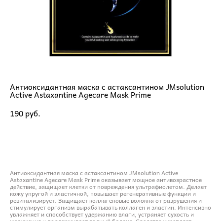
Антиоксидантная маска с астаксантином JMsolution
Active Astaxantine Agecare Mask Prime
190 pуб.
ДОБАВИТЬ В КОРЗИНУ
Антиоксидантная маска с астаксантином JMsolution Active
Astaxantine Agecare Mask Prime оказывает мощное антивозрастное
действие, защищает клетки от повреждения ультрафиолетом. Делает
кожу упругой и эластичной, повышает регенеративные функции и
ревитализирует. Защищает коллагеновые волокна от разрушения и
стимулирует организм вырабатывать коллаген и эластин. Интенсивно
увлажняет и способствует удержанию влаги, устраняет сухость и
шелушения и поддерживает водный баланс. Средство укрепляет