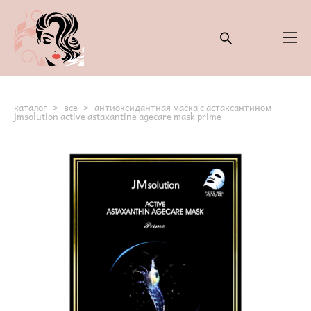
каталог
>
все
>
антиоксидантная маска с астаксантином
jmsolution active astaxantine agecare mask prime