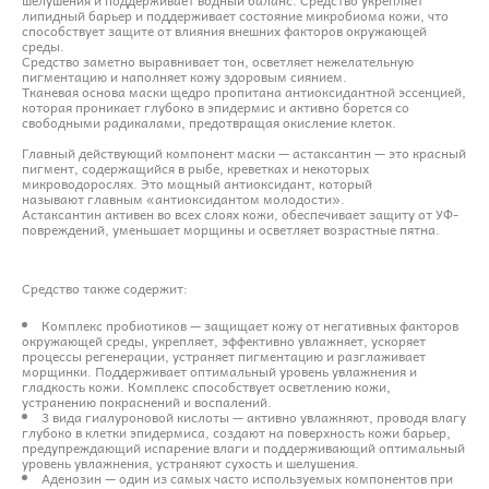
липидный барьер и поддерживает состояние микробиома кожи, что
способствует защите от влияния внешних факторов окружающей
среды.
Средство заметно выравнивает тон, осветляет нежелательную
пигментацию и наполняет кожу здоровым сиянием.
Тканевая основа маски щедро пропитана антиоксидантной эссенцией,
которая проникает глубоко в эпидермис и активно борется со
свободными радикалами, предотвращая окисление клеток.
Главный действующий компонент маски — астаксантин — это красный
пигмент, содержащийся в рыбе, креветках и некоторых
микроводорослях. Это мощный антиоксидант, который
называют главным «антиоксидантом молодости».
Астаксантин активен во всех слоях кожи, обеспечивает защиту от УФ-
повреждений, уменьшает морщины и осветляет возрастные пятна.
Средство также содержит:
Комплекс пробиотиков — защищает кожу от негативных факторов
окружающей среды, укрепляет, эффективно увлажняет, ускоряет
процессы регенерации, устраняет пигментацию и разглаживает
морщинки. Поддерживает оптимальный уровень увлажнения и
гладкость кожи. Комплекс способствует осветлению кожи,
устранению покраснений и воспалений.
3 вида гиалуроновой кислоты — активно увлажняют, проводя влагу
глубоко в клетки эпидермиса, создают на поверхность кожи барьер,
предупреждающий испарение влаги и поддерживающий оптимальный
уровень увлажнения, устраняют сухость и шелушения.
Аденозин — один из самых часто используемых компонентов при