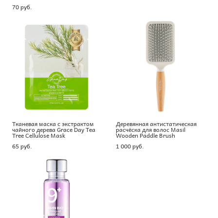
70 pуб.
Тканевая маска с экстрактом
Деревянная антистатическая
чайного дерева Grace Day Tea
расчёска для волос Masil
Tree Cellulose Mask
Wooden Paddle Brush
65 pуб.
1 000 pуб.