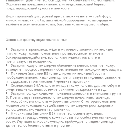
Образует на поверхности волос влагоудерживающий барьер,
предотвращающий сухость и ломкость.
Дарит приятный цитрусовый армат: верхние ноты — грейпфрут,
лимон, апельсин, лайм, лист чёрной смородины; ноты сердца —
зелёные и акватические нотки; базовые ноты — мускус, амбра.
Основные действующие компоненты:
Экстракты прополиса, мёда и маточного молочка интенсивно
питают кожу головы, оказывают противовоспалительное и
бактерицидное действие, восполняют недостаток влаги и
препятствуют её испарению.
Экстракт юдзу стимулирует обновление клеток, смягчает кожу,
замедляет процесс старения и обеспечивает антиоксидантную защиту.
Пантенол (витамин B5) стимулирует интенсивный рост и
пробуждение волосяных луковиц, препятствует выпадению, увлажняет
и поддерживает оптимальный уровень гидратации.
Салициловая BHA-кислота очищает кожу головы, удаляет себум и
омертвевшие частицы, освежает, снимает раздражение и зуд.
Экстракт солода содержит полезные минералы и витамины группы
B. Препятствует выпадению, стимулирует волосяные луковицы.
Аскорбиновая кислота — форма витамина C, которая оказывает
мощное антиоксидантное действие и стимулирует рост здоровых
волос, деликатно удаляет загрязнения.
Ниацинамид (витамин B3) питает волосяные луковицы,
успокаивает раздраженную кожу головы и способствует активному
росту. Улучшает микроциркуляцию, пробуждает спящие луковицы,
делает волос более плотным и упругим.