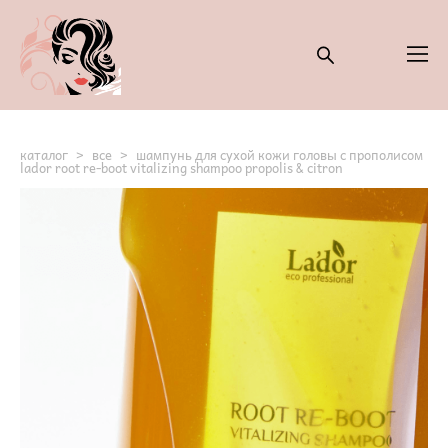
каталог
>
все
>
шампунь для сухой кожи головы с прополисом
lador root re-boot vitalizing shampoo propolis & citron