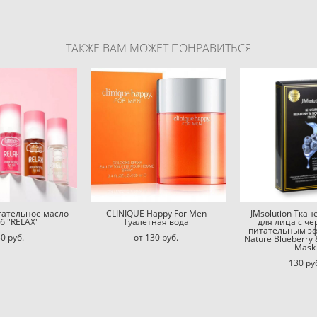
ТАКЖЕ ВАМ МОЖЕТ ПОНРАВИТЬСЯ
тательное масло
CLINIQUE Happy For Men
JMsolution Ткан
уб "RELAX"
Туалетная вода
для лица с че
питательным э
0 pуб.
от 130 pуб.
Nature Blueberry 
Mask
130 pу