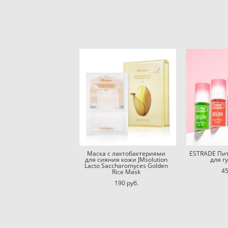
Маска с лактобактериями
ESTRADE Пи
для сияния кожи JMsolution
для г
Lacto Saccharomyces Golden
45
Rice Mask
190 pуб.