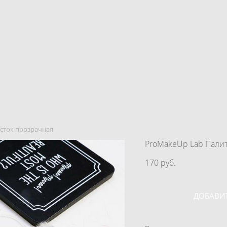
есток прозрачная
ProMakeUp Lab Палит
170 pуб.
ДОБАВИТ