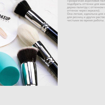
Прозрачная акриловая пал
подобрать оттенки для мак
держа палитру с оттенком
оттенок через зеркало).
Она легкая, идеальна для 
для ресниц и других раств
чистыми во время работы.