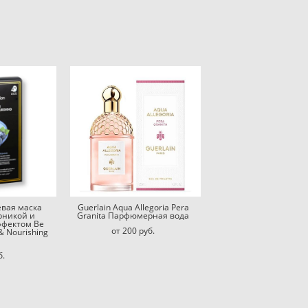
евая маска
Guerlain Aqua Allegoria Pera
рникой и
Granita Парфюмерная вода
ффектом Be
от 200 pуб.
& Nourishing
б.