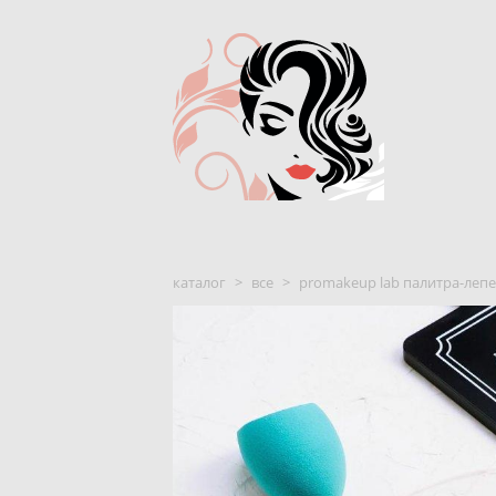
каталог
>
все
>
promakeup lab палитра-леп