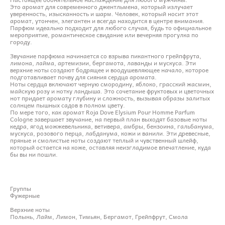
Это аромат для современного джентльмена, который излучает
уверенность, изысканность и шарм. Человек, который носит этот
аромат, утончен, элегантен и всегда находится в центре внимания.
Парфюм идеально подходит для любого случая, будь то официальное
мероприятие, романтическое свидание или вечерняя прогулка по
городу.
Звучание парфюма начинается со взрыва пикантного грейпфрута,
лимона, лайма, артемизии, бергамота, лаванды и мускуса. Эти
верхние ноты создают бодрящее и воодушевляющее начало, которое
подготавливает почву для сияния сердца аромата.
Ноты сердца включают черную смородину, яблоко, грасский жасмин,
майскую розу и нотку ландыша. Это сочетание фруктовых и цветочных
нот придает аромату глубину и сложность, вызывая образы залитых
солнцем пышных садов в полном цвету.
По мере того, как аромат Roja Dove Elysium Pour Homme Parfum
Cologne завершает звучание, на первый план выходят базовые ноты
кедра, ягод можжевельника, ветивера, амбры, бензоина, гальбанума,
мускуса, розового перца, лабданума, кожи и ванили. Эти древесные,
пряные и смолистые ноты создают теплый и чувственный шлейф,
который остается на коже, оставляя неизгладимое впечатление, куда
бы вы ни пошли.
Группы
Фужерные
Верхние ноты
Полынь, Лайм, Лимон, Тимьян, Бергамот, Грейпфрут, Смола