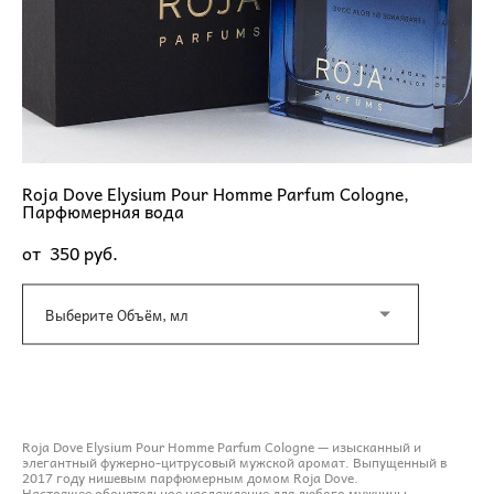
Roja Dove Elysium Pour Homme Parfum Cologne,
Парфюмерная вода
от 350 pуб.
Выберите Объём, мл
ДОБАВИТЬ В КОРЗИНУ
Roja Dove Elysium Pour Homme Parfum Cologne — изысканный и
элегантный фужерно-цитрусовый мужской аромат. Выпущенный в
2017 году нишевым парфюмерным домом Roja Dove.
Настоящее обонятельное наслаждение для любого мужчины.