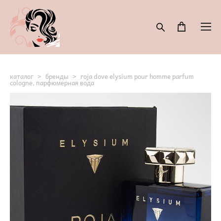
каталог
>
бренды
>
roja dove elysium pour homme parfum
cologne, парфюмерная вода