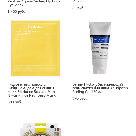
Petitfee Agave Cooling Hydrogel
Mask
Eye Mask
65 pуб.
1 400 pуб.
Гидрогелевая маска с
Derma Factory Увлажняющий
ниацинамидом для сияния
гель-скатка для лица Aquaporin
кожи Biodance Radiant Vita
Peeling Gel 120мл
Niacinamide Real Deep Mask
970 pуб.
890 pуб.