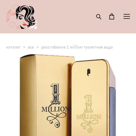
каталог
>
все
>
paco rabanne 1 million туалетная вода