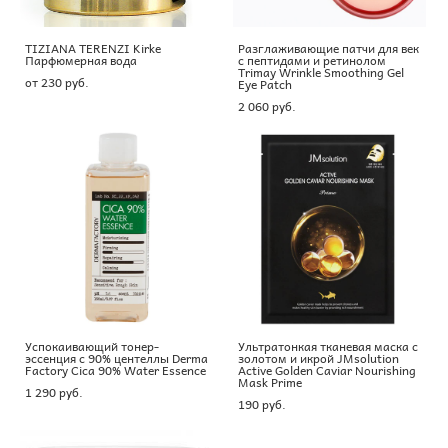
TIZIANA TERENZI Kirke
Разглаживающие патчи для век
Парфюмерная вода
с пептидами и ретинолом
Trimay Wrinkle Smoothing Gel
от 230 pуб.
Eye Patch
2 060 pуб.
Успокаивающий тонер-
Ультратонкая тканевая маска с
эссенция с 90% центеллы Derma
золотом и икрой JMsolution
Factory Cica 90% Water Essence
Active Golden Caviar Nourishing
Mask Prime
1 290 pуб.
190 pуб.