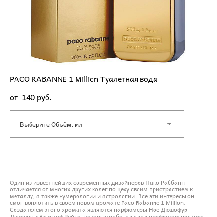
PACO RABANNE 1 Million Туалетная вода
от 140 pуб.
Выберите Объём, мл
ДОБАВИТЬ В КОРЗИНУ
Один из известнейших современных дизайнеров Пако Раббанн
отличается от многих других колег по цеху своим пристрастием к
металлу, а также нумерологии и астрологии. Все эти интересы он
смог воплотить в своем новом аромате Paco Rabanne 1 Million.
Создателем этого аромата являются парфюмеры Ное Дюшофур-
Лоуренс и Кристоф Рейно, которые работали над парфюмом полтора