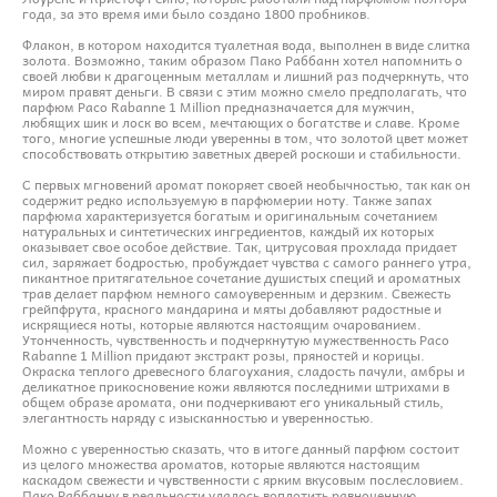
года, за это время ими было создано 1800 пробников.
Флакон, в котором находится туалетная вода, выполнен в виде слитка
золота. Возможно, таким образом Пако Раббанн хотел напомнить о
своей любви к драгоценным металлам и лишний раз подчеркнуть, что
миром правят деньги. В связи с этим можно смело предполагать, что
парфюм Paco Rabanne 1 Million предназначается для мужчин,
любящих шик и лоск во всем, мечтающих о богатстве и славе. Кроме
того, многие успешные люди уверенны в том, что золотой цвет может
способствовать открытию заветных дверей роскоши и стабильности.
С первых мгновений аромат покоряет своей необычностью, так как он
содержит редко используемую в парфюмерии ноту. Также запах
парфюма характеризуется богатым и оригинальным сочетанием
натуральных и синтетических ингредиентов, каждый их которых
оказывает свое особое действие. Так, цитрусовая прохлада придает
сил, заряжает бодростью, пробуждает чувства с самого раннего утра,
пикантное притягательное сочетание душистых специй и ароматных
трав делает парфюм немного самоуверенным и дерзким. Свежесть
грейпфрута, красного мандарина и мяты добавляют радостные и
искрящиеся ноты, которые являются настоящим очарованием.
Утонченность, чувственность и подчеркнутую мужественность Paco
Rabanne 1 Million придают экстракт розы, пряностей и корицы.
Окраска теплого древесного благоухания, сладость пачули, амбры и
деликатное прикосновение кожи являются последними штрихами в
общем образе аромата, они подчеркивают его уникальный стиль,
элегантность наряду с изысканностью и уверенностью.
Можно с уверенностью сказать, что в итоге данный парфюм состоит
из целого множества ароматов, которые являются настоящим
каскадом свежести и чувственности с ярким вкусовым послесловием.
Пако Раббанну в реальности удалось воплотить равноценную