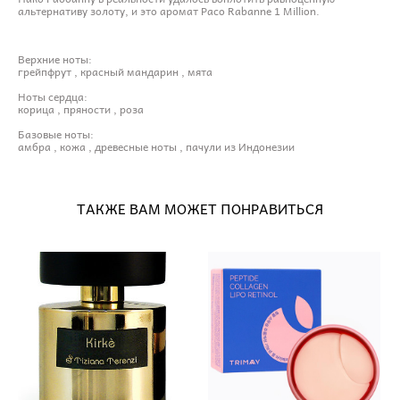
альтернативу золоту, и это аромат Paco Rabanne 1 Million.
Верхние ноты:
грейпфрут , красный мандарин , мята
Ноты сердца:
корица , пряности , роза
Базовые ноты:
амбра , кожа , древесные ноты , пачули из Индонезии
ТАКЖЕ ВАМ МОЖЕТ ПОНРАВИТЬСЯ